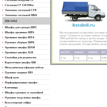
Стеллажи складские СГ
Стеллажи СУ 150/300кг
Элементы стеллажей СТФ
Элементы стеллажей МКФ
ШКАФЫ
Шкафы для одежды ШРС
Шкафы архивные ШРА
Мы постараемся осуществить доставку 
сроки. Стоимость доставки зависит от ме
Архивные шкафы ШХА
1900 рублей без заезда в третье кольцо.
осуществляется до подъезда. Планирова
Одежные сборные ШРК
оплаты продукции. Осуществляем срочну
Архивные шкафы ШАМ
высота
ширина
глубина
вес
Архивные шкафы ALR
Скамейки для раздевалок
0 см
0 см
0 см
0,00
Картотечные шкафы ШК
Металлическая офисная мебель
Одежные сварные ШО
Шкаф-купе
Перфорированные шкафы
Ключницы
Шкафы одежные со скамейкой
Одежные модульные шкафы
Бухгалтерские сейфы