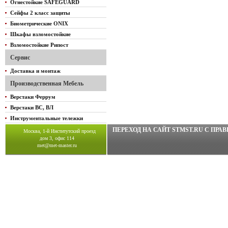
Огнестойкие SAFEGUARD
Сейфы 2 класс защиты
Биометрические ONIX
Шкафы взломостойкие
Взломостойкие Рипост
Сервис
Доставка и монтаж
Производственная Мебель
Верстаки Феррум
Верстаки ВС, ВЛ
Инструментальные тележки
ПЕРЕХОД НА САЙТ STMST.RU C ПР
Москва, 1-й Институтский проезд
дом 3, офис 114
met@met-master.ru