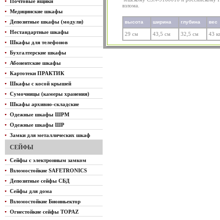
Почтовые ящики
взлома.
Медицинские шкафы
Депозитные шкафы (модули)
высота
ширина
глубина
вес
Нестандартные шкафы
29 см
43,5 см
32,5 см
43 к
Шкафы для телефонов
Бухгалтерские шкафы
Абонентские шкафы
Картотеки ПРАКТИК
Шкафы с косой крышей
Сумочницы (камеры хранения)
Шкафы архивно-складские
Одежные шкафы ШРМ
Одежные шкафы ШР
Замки для металлических шкаф
СЕЙФЫ
Сейфы с электронным замком
Взломостойкие SAFETRONICS
Депозитные сейфы СБД
Сейфы для дома
Взломостойкие Биоиньектор
Огнестойкие сейфы TOPAZ