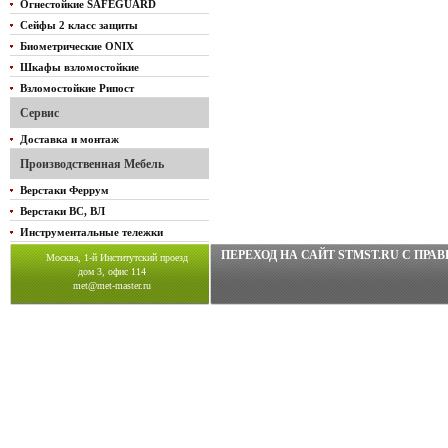
Огнестойкие SAFEGUARD
Сейфы 2 класс защиты
Биометрические ONIX
Шкафы взломостойкие
Взломостойкие Рипост
Сервис
Доставка и монтаж
Производственная Мебель
Верстаки Феррум
Верстаки ВС, ВЛ
Инструментальные тележки
ПЕРЕХОД НА САЙТ STMST.RU C ПР
Москва, 1-й Институтский проезд
дом 3, офис 114
met@met-master.ru