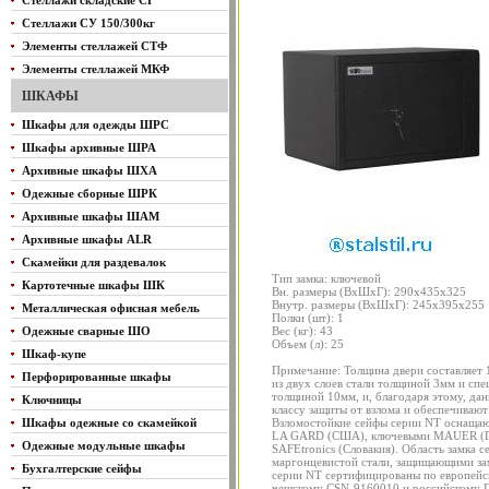
Стеллажи складские СГ
Стеллажи СУ 150/300кг
Элементы стеллажей СТФ
Элементы стеллажей МКФ
ШКАФЫ
Шкафы для одежды ШРС
Шкафы архивные ШРА
Архивные шкафы ШХА
Одежные сборные ШРК
Архивные шкафы ШАМ
Архивные шкафы ALR
Скамейки для раздевалок
Тип замка: ключевой
Картотечные шкафы ШК
Вн. размеры (ВхШхГ): 290х435х325
Внутр. размеры (ВхШхГ): 245х395х255
Металлическая офисная мебель
Полки (шт): 1
Одежные сварные ШО
Вес (кг): 43
Объем (л): 25
Шкаф-купе
Примечание: Толщина двери составляет 
Перфорированные шкафы
из двух слоев стали толщиной 3мм и с
толщиной 10мм, и, благодаря этому, дан
Ключницы
классу защиты от взлома и обеспечиваю
Шкафы одежные со скамейкой
Взломостойкие сейфы серии NT оснащаю
LA GARD (США), ключевыми MAUER (Ге
Одежные модульные шкафы
SAFEtronics (Словакия). Область замка 
маргонцевистой стали, защищающими за
Бухгалтерские сейфы
серии NT сертифицированы по европейс
чешскому CSN-9160010 и российскому Г