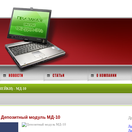
ЙКИ) - МД-10
Депозитный модуль МД-10
Др
Де
Де