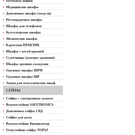
Почтовые ящики
Медицинские шкафы
Депозитные шкафы (модули)
Нестандартные шкафы
Шкафы для телефонов
Бухгалтерские шкафы
Абонентские шкафы
Картотеки ПРАКТИК
Шкафы с косой крышей
Сумочницы (камеры хранения)
Шкафы архивно-складские
Одежные шкафы ШРМ
Одежные шкафы ШР
Замки для металлических шкаф
СЕЙФЫ
Сейфы с электронным замком
Взломостойкие SAFETRONICS
Депозитные сейфы СБД
Сейфы для дома
Взломостойкие Биоиньектор
Огнестойкие сейфы TOPAZ