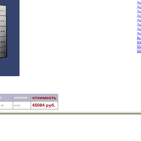
Де
Де
Де
Де
Де
Де
Де
Де
Ко
Шк
Шк
Шк
стоимость
ес
наличие
45084 руб.
 кг
есть