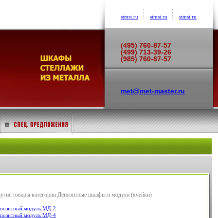
stmst.ru
stmst.ru
stmst.ru
(495) 760-87-57
(499) 713-39-26
(985) 760-87-57
met@met-master.ru
угие товары категории Депозитные шкафы и модули (ячейки)
позитный модуль МД-2
позитный модуль МД-4