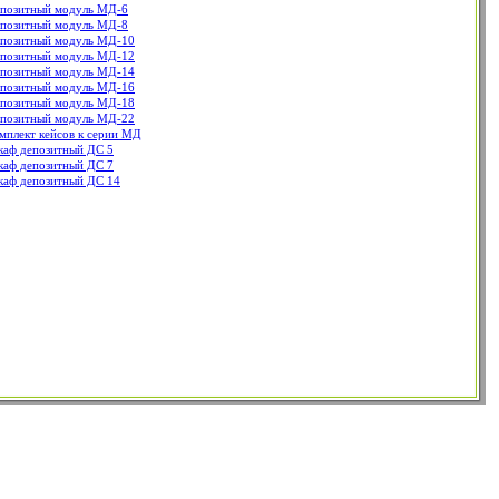
позитный модуль МД-6
позитный модуль МД-8
позитный модуль МД-10
позитный модуль МД-12
позитный модуль МД-14
позитный модуль МД-16
позитный модуль МД-18
позитный модуль МД-22
мплект кейсов к серии МД
аф депозитный ДС 5
аф депозитный ДС 7
аф депозитный ДС 14