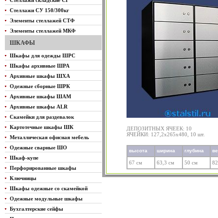
Стеллажи складские СГ
Стеллажи СУ 150/300кг
Элементы стеллажей СТФ
Элементы стеллажей МКФ
ШКАФЫ
Шкафы для одежды ШРС
Шкафы архивные ШРА
Архивные шкафы ШХА
Одежные сборные ШРК
Архивные шкафы ШАМ
Архивные шкафы ALR
Скамейки для раздевалок
Картотечные шкафы ШК
ДЕПОЗИТНЫХ ЯЧЕЕК: 10
ЯЧЕЙКИ: 127,2х265х480, 10 шт.
Металлическая офисная мебель
Одежные сварные ШО
высота
ширина
глубина
в
Шкаф-купе
67 см
63,3 см
50 см
82
Перфорированные шкафы
Ключницы
Шкафы одежные со скамейкой
Одежные модульные шкафы
Бухгалтерские сейфы