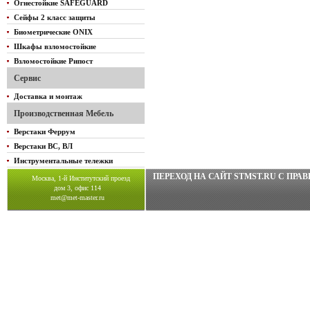
Огнестойкие SAFEGUARD
Сейфы 2 класс защиты
Биометрические ONIX
Шкафы взломостойкие
Взломостойкие Рипост
Сервис
Доставка и монтаж
Производственная Мебель
Верстаки Феррум
Верстаки ВС, ВЛ
Инструментальные тележки
ПЕРЕХОД НА САЙТ STMST.RU C ПР
Москва, 1-й Институтский проезд
дом 3, офис 114
met@met-master.ru