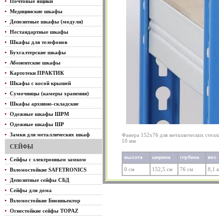
Почтовые ящики
Медицинские шкафы
Депозитные шкафы (модули)
Нестандартные шкафы
Шкафы для телефонов
Бухгалтерские шкафы
Абонентские шкафы
Картотеки ПРАКТИК
Шкафы с косой крышей
Сумочницы (камеры хранения)
Шкафы архивно-складские
Одежные шкафы ШРМ
Одежные шкафы ШР
Замки для металлических шкаф
Фанера 152х76 для металлических стел
10 мм
СЕЙФЫ
высота
ширина
глубина
вес
Сейфы с электронным замком
0 см
152,5 см
76 см
8,1 к
Взломостойкие SAFETRONICS
Депозитные сейфы СБД
Сейфы для дома
Взломостойкие Биоиньектор
Огнестойкие сейфы TOPAZ