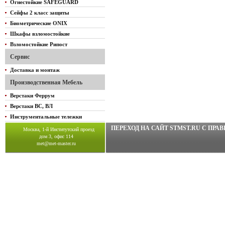
Огнестойкие SAFEGUARD
Сейфы 2 класс защиты
Биометрические ONIX
Шкафы взломостойкие
Взломостойкие Рипост
Сервис
Доставка и монтаж
Производственная Мебель
Верстаки Феррум
Верстаки ВС, ВЛ
Инструментальные тележки
ПЕРЕХОД НА САЙТ STMST.RU C ПР
Москва, 1-й Институтский проезд
дом 3, офис 114
met@met-master.ru