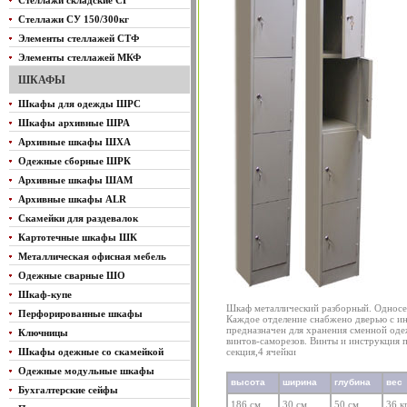
Стеллажи складские СГ
Стеллажи СУ 150/300кг
Элементы стеллажей СТФ
Элементы стеллажей МКФ
ШКАФЫ
Шкафы для одежды ШРС
Шкафы архивные ШРА
Архивные шкафы ШХА
Одежные сборные ШРК
Архивные шкафы ШАМ
Архивные шкафы ALR
Скамейки для раздевалок
Картотечные шкафы ШК
Металлическая офисная мебель
Одежные сварные ШО
Шкаф-купе
Шкаф металлический разборный. Односе
Перфорированные шкафы
Каждое отделение снабжено дверью с и
предназначен для хранения сменной од
Ключницы
винтов-саморезов. Винты и инструкция п
Шкафы одежные со скамейкой
секция,4 ячейки
Одежные модульные шкафы
высота
ширина
глубина
вес
Бухгалтерские сейфы
186 см
30 см
50 см
36 к