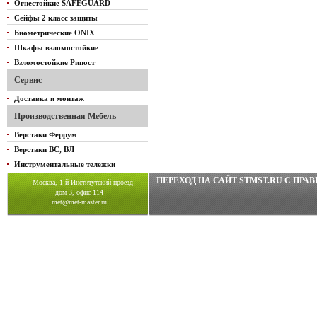
Огнестойкие SAFEGUARD
Сейфы 2 класс защиты
Биометрические ONIX
Шкафы взломостойкие
Взломостойкие Рипост
Сервис
Доставка и монтаж
Производственная Мебель
Верстаки Феррум
Верстаки ВС, ВЛ
Инструментальные тележки
ПЕРЕХОД НА САЙТ STMST.RU C ПР
Москва, 1-й Институтский проезд
дом 3, офис 114
met@met-master.ru