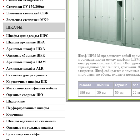
Стеллажи складские СГ
Стеллажи СУ 150/300кг
Элементы стеллажей СТФ
Элементы стеллажей МКФ
ШКАФЫ
Шкафы для одежды ШРС
Шкафы архивные ШРА
Архивные шкафы ШХА
Одежные сборные ШРК
Шкаф ШРМ-М представляет собой пром
и устанавливается между шкафами ШРМ
Архивные шкафы ШАМ
конструкцию из стали 0,8 мм. Оборудова
перекладиной для плечиков, крючками. 
Архивные шкафы ALR
отверстия. Шкаф собирается с помощью 
инструкция по сборке входят в комплект.
Скамейки для раздевалок
Картотечные шкафы ШК
высота
ширина
глубина
вес
Металлическая офисная мебель
186 см
30 см
50 см
22 к
Одежные сварные ШО
Шкаф-купе
Перфорированные шкафы
Ключницы
Шкафы одежные со скамейкой
Одежные модульные шкафы
Бухгалтерские сейфы