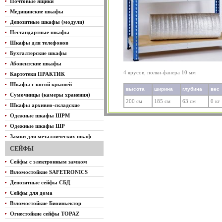
Почтовые ящики
Медицинские шкафы
Депозитные шкафы (модули)
Нестандартные шкафы
Шкафы для телефонов
Бухгалтерские шкафы
Абонентские шкафы
4 ярусов, полки-фанера 10 мм
Картотеки ПРАКТИК
Шкафы с косой крышей
высота
ширина
глубина
вес
Сумочницы (камеры хранения)
200 см
185 см
63 см
0 кг
Шкафы архивно-складские
Одежные шкафы ШРМ
Одежные шкафы ШР
Замки для металлических шкаф
СЕЙФЫ
Сейфы с электронным замком
Взломостойкие SAFETRONICS
Депозитные сейфы СБД
Сейфы для дома
Взломостойкие Биоиньектор
Огнестойкие сейфы TOPAZ