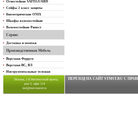
Огнестойкие SAFEGUARD
Сейфы 2 класс защиты
Биометрические ONIX
Шкафы взломостойкие
Взломостойкие Рипост
Сервис
Доставка и монтаж
Производственная Мебель
Верстаки Феррум
Верстаки ВС, ВЛ
Инструментальные тележки
ПЕРЕХОД НА САЙТ STMST.RU C ПР
Москва, 1-й Институтский проезд
дом 3, офис 114
met@met-master.ru