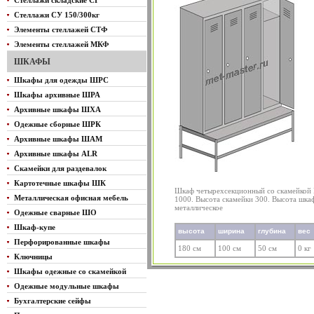
Стеллажи складские СГ
Стеллажи СУ 150/300кг
Элементы стеллажей СТФ
Элементы стеллажей МКФ
ШКАФЫ
Шкафы для одежды ШРС
Шкафы архивные ШРА
Архивные шкафы ШХА
Одежные сборные ШРК
Архивные шкафы ШАМ
Архивные шкафы ALR
Скамейки для раздевалок
Картотечные шкафы ШК
Шкаф четырехсекционный со скамейкой 
Металлическая офисная мебель
1000. Высота скамейки 300. Высота шка
металлическое
Одежные сварные ШО
Шкаф-купе
высота
ширина
глубина
вес
Перфорированные шкафы
180 см
100 см
50 см
0 кг
Ключницы
Шкафы одежные со скамейкой
Одежные модульные шкафы
Бухгалтерские сейфы