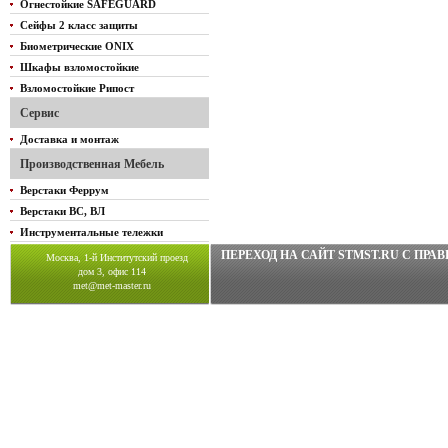
Огнестойкие SAFEGUARD
Сейфы 2 класс защиты
Биометрические ONIX
Шкафы взломостойкие
Взломостойкие Рипост
Сервис
Доставка и монтаж
Производственная Мебель
Верстаки Феррум
Верстаки ВС, ВЛ
Инструментальные тележки
ПЕРЕХОД НА САЙТ STMST.RU C ПР
Москва, 1-й Институтский проезд
дом 3, офис 114
met@met-master.ru