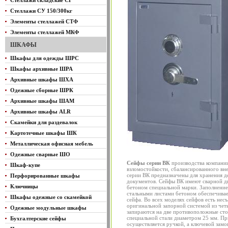
Стеллажи складские СГ
Стеллажи СУ 150/300кг
Элементы стеллажей СТФ
Элементы стеллажей МКФ
ШКАФЫ
Шкафы для одежды ШРС
Шкафы архивные ШРА
Архивные шкафы ШХА
Одежные сборные ШРК
Архивные шкафы ШАМ
Архивные шкафы ALR
Скамейки для раздевалок
Картотечные шкафы ШК
Металлическая офисная мебель
Одежные сварные ШО
Сейфы серии ВК
производства компании
Шкаф-купе
взломостойкости, сбалансированного вн
серии ВК предназначены для хранения 
Перфорированные шкафы
документов. Сейфы ВК имеют сварной д
Ключницы
бетоном специальной марки. Заполнени
стальными листами бетоном обеспечивае
Шкафы одежные со скамейкой
сейфа. Во всех моделях сейфов есть не
оригинальной запорной системой из чет
Одежные модульные шкафы
запираются на две противоположные сто
специальной стали диаметром 25 мм. Пр
Бухгалтерские сейфы
осуществляется ручкой, а ключевой за