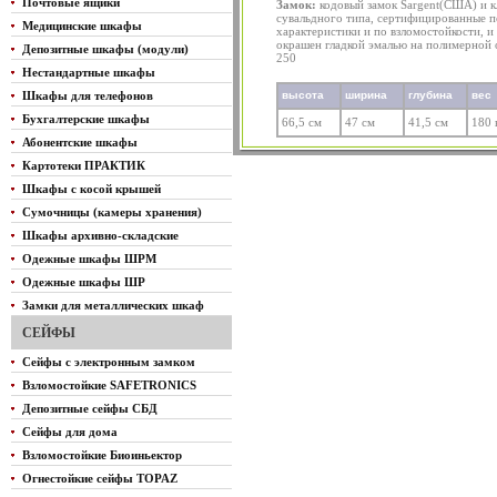
Почтовые ящики
Замок:
кодовый замок Sargent(США) и 
сувальдного типа, сертифицированные п
Медицинские шкафы
характеристики и по взломостойкости, и
окрашен гладкой эмалью на полимерной 
Депозитные шкафы (модули)
250
Нестандартные шкафы
Шкафы для телефонов
высота
ширина
глубина
вес
Бухгалтерские шкафы
66,5 см
47 см
41,5 см
180 
Абонентские шкафы
Картотеки ПРАКТИК
Шкафы с косой крышей
Сумочницы (камеры хранения)
Шкафы архивно-складские
Одежные шкафы ШРМ
Одежные шкафы ШР
Замки для металлических шкаф
СЕЙФЫ
Сейфы с электронным замком
Взломостойкие SAFETRONICS
Депозитные сейфы СБД
Сейфы для дома
Взломостойкие Биоиньектор
Огнестойкие сейфы TOPAZ