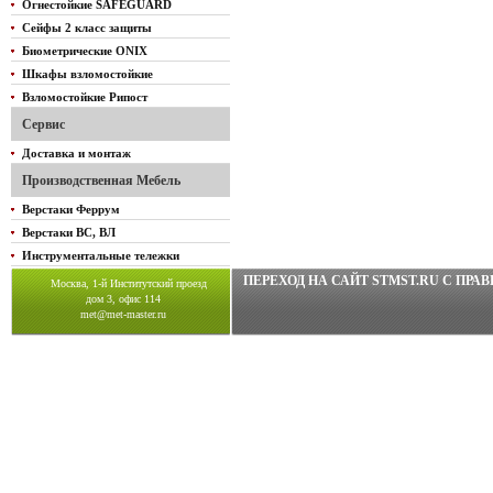
Огнестойкие SAFEGUARD
Сейфы 2 класс защиты
Биометрические ONIX
Шкафы взломостойкие
Взломостойкие Рипост
Сервис
Доставка и монтаж
Производственная Мебель
Верстаки Феррум
Верстаки ВС, ВЛ
Инструментальные тележки
ПЕРЕХОД НА САЙТ STMST.RU C ПР
Москва, 1-й Институтский проезд
дом 3, офис 114
met@met-master.ru