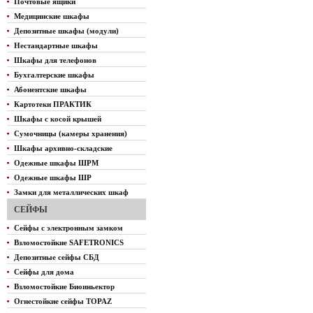
Почтовые ящики
Медицинские шкафы
Депозитные шкафы (модули)
Нестандартные шкафы
Шкафы для телефонов
Бухгалтерские шкафы
Абонентские шкафы
Картотеки ПРАКТИК
Шкафы с косой крышей
Сумочницы (камеры хранения)
Шкафы архивно-складские
Одежные шкафы ШРМ
Одежные шкафы ШР
Замки для металлических шкаф
СЕЙФЫ
Сейфы с электронным замком
Взломостойкие SAFETRONICS
Депозитные сейфы СБД
Сейфы для дома
Взломостойкие Биоиньектор
Огнестойкие сейфы TOPAZ