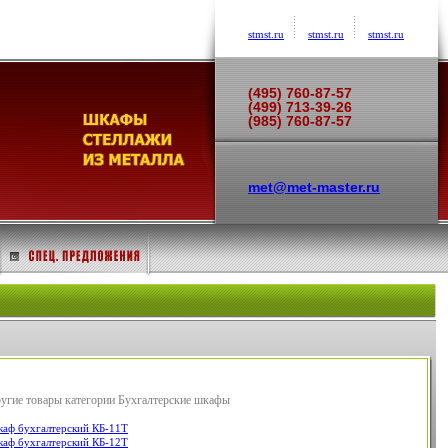
stmst.ru
stmst.ru
stmst.ru
(495) 760-87-57
(499) 713-39-26
(985) 760-87-57
met@met-master.ru
угие товары категории Бухгалтерские шкафы
аф бухгалтерский КБ-11T
аф бухгалтерский КБ-12T