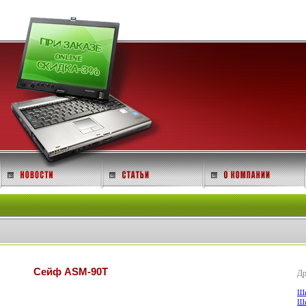
Сейф ASM-90T
Др
Шк
Шк