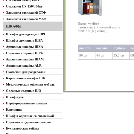
Стеллажи складские СГ
Стеллажи СУ 150/300кг
Элементы стеллажей СТФ
Элементы стеллажей МКФ
Полка: трейзер
ШКАФЫ
Замок (тип): Ключевой замок
MAUER (Германия).
Шкафы для одежды ШРС
Шкафы архивные ШРА
Архивные шкафы ШХА
высота
ширина
глубина
в
Одежные сборные ШРК
90 см
44 см
35,5 см
68
Архивные шкафы ШАМ
Архивные шкафы ALR
Скамейки для раздевалок
Картотечные шкафы ШК
Металлическая офисная мебель
Одежные сварные ШО
Шкаф-купе
Перфорированные шкафы
Ключницы
Шкафы одежные со скамейкой
Одежные модульные шкафы
Бухгалтерские сейфы