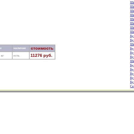
Шк
Шк
Шк
Шк
Шк
Шк
Шк
Шк
Бу
Бу
Шк
стоимость
ес
наличие
Бу
Бу
11276 руб.
 кг
есть
Бу
Шк
Бу
Бу
Бу
Бу
Бу
Се