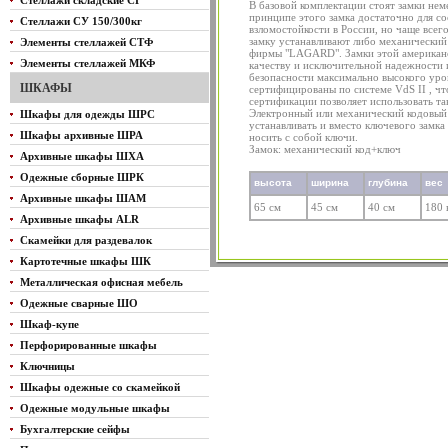
Стеллажи складские СГ
В базовой комплектации стоят замки н
принципе этого замка достаточно для соо
Стеллажи СУ 150/300кг
взломостойкости в России, но чаще все
замку устанавливают либо механический
Элементы стеллажей СТФ
фирмы "LAGARD". Замки этой американ
Элементы стеллажей МКФ
качеству и исключительной надежности 
безопасности максимально высокого уров
ШКАФЫ
сертифицированы по системе VdS II , чт
сертификации позволяет использовать так
Электронный или механический кодовы
Шкафы для одежды ШРС
устанавливать и вместо ключевого замка
Шкафы архивные ШРА
носить с собой ключи.
Замок: механический код+ключ
Архивные шкафы ШХА
Одежные сборные ШРК
высота
ширина
глубина
вес
Архивные шкафы ШАМ
65 см
45 см
40 см
180 
Архивные шкафы ALR
Скамейки для раздевалок
Картотечные шкафы ШК
Металлическая офисная мебель
Одежные сварные ШО
Шкаф-купе
Перфорированные шкафы
Ключницы
Шкафы одежные со скамейкой
Одежные модульные шкафы
Бухгалтерские сейфы