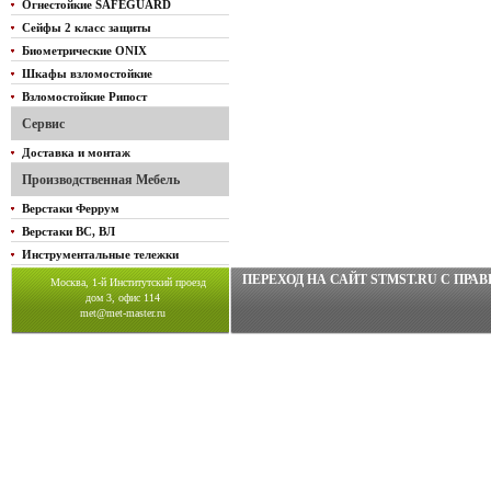
Огнестойкие SAFEGUARD
Сейфы 2 класс защиты
Биометрические ONIX
Шкафы взломостойкие
Взломостойкие Рипост
Сервис
Доставка и монтаж
Производственная Мебель
Верстаки Феррум
Верстаки ВС, ВЛ
Инструментальные тележки
ПЕРЕХОД НА САЙТ STMST.RU C ПР
Москва, 1-й Институтский проезд
дом 3, офис 114
met@met-master.ru