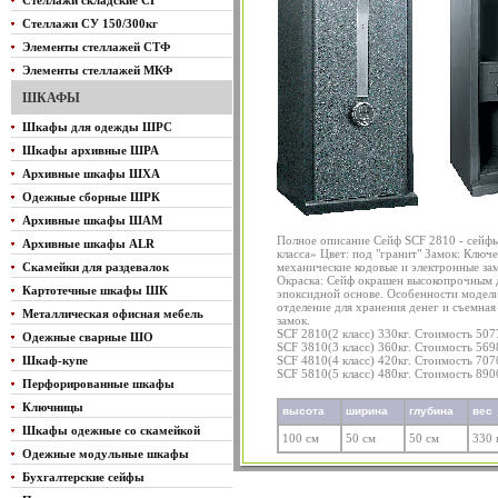
Стеллажи складские СГ
Стеллажи СУ 150/300кг
Элементы стеллажей СТФ
Элементы стеллажей МКФ
ШКАФЫ
Шкафы для одежды ШРС
Шкафы архивные ШРА
Архивные шкафы ШХА
Одежные сборные ШРК
Архивные шкафы ШАМ
Полное описание Сейф SCF 2810 - cей
Архивные шкафы ALR
класса» Цвет: под "гранит" Замок: Клю
Скамейки для раздевалок
механические кодовые и электронные за
Окраска: Сейф окрашен высокопрочным
Картотечные шкафы ШК
эпоксидной основе. Особенности модели
отделение для хранения денег и съемная
Металлическая офисная мебель
замок.
SCF 2810(2 класс) 330кг. Стоимость 507
Одежные сварные ШО
SCF 3810(3 класс) 360кг. Стоимость 569
Шкаф-купе
SCF 4810(4 класс) 420кг. Стоимость 707
SCF 5810(5 класс) 480кг. Стоимость 890
Перфорированные шкафы
Ключницы
высота
ширина
глубина
вес
Шкафы одежные со скамейкой
100 см
50 см
50 см
330 
Одежные модульные шкафы
Бухгалтерские сейфы