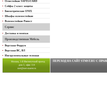
Огнестойкие SAFEGUARD
Сейфы 2 класс защиты
Биометрические ONIX
Шкафы взломостойкие
Взломостойкие Рипост
Сервис
Доставка и монтаж
Производственная Мебель
Верстаки Феррум
Верстаки ВС, ВЛ
Инструментальные тележки
ПЕРЕХОД НА САЙТ STMST.RU C ПР
Москва, 1-й Институтский проезд
дом 3, офис 114
met@met-master.ru