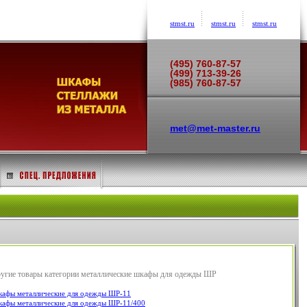
stmst.ru
stmst.ru
stmst.ru
(495) 760-87-57
(499) 713-39-26
(985) 760-87-57
met@met-master.ru
угие товары категории металлические шкафы для одежды ШР
афы металлические для одежды ШР-11
афы металлические для одежды ШР-11/400