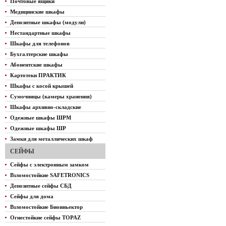
Почтовые ящики
Медицинские шкафы
Депозитные шкафы (модули)
Нестандартные шкафы
Шкафы для телефонов
Бухгалтерские шкафы
Абонентские шкафы
Картотеки ПРАКТИК
Шкафы с косой крышей
Сумочницы (камеры хранения)
Шкафы архивно-складские
Одежные шкафы ШРМ
Одежные шкафы ШР
Замки для металлических шкаф
СЕЙФЫ
Сейфы с электронным замком
Взломостойкие SAFETRONICS
Депозитные сейфы СБД
Сейфы для дома
Взломостойкие Биоиньектор
Огнестойкие сейфы TOPAZ