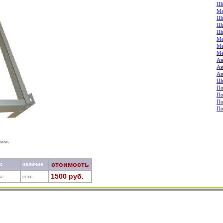
Шк
Ме
Шк
Шк
Шк
Ме
Ме
Ме
Ан
Ан
Ан
Шк
По
По
По
По
0мм.
стоимость
ес
наличие
1500 руб.
кг
есть