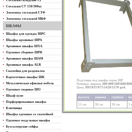
Стеллажи складские СГ
Стеллажи СУ 150/300кг
Элементы стеллажей СТФ
Элементы стеллажей МКФ
ШКАФЫ
Шкафы для одежды ШРС
Шкафы архивные ШРА
Архивные шкафы ШХА
Одежные сборные ШРК
Архивные шкафы ШАМ
Архивные шкафы ALR
Скамейки для раздевалок
Картотечные шкафы ШК
Подставка под шкафы серии ШР
Металлическая офисная мебель
Размеры: ширина
300\400\500\600\80
Цена:
895\935\975\1420\1570 руб.
Одежные сварные ШО
Шкаф-купе
высота
ширина
глубина
в
Перфорированные шкафы
15 см
30 см
50 см
5 
Ключницы
Шкафы одежные со скамейкой
Одежные модульные шкафы
Бухгалтерские сейфы