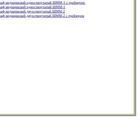
аф медицинский одностворчатый ШММ-1 с трейзером.
аф медицинский одностворчатый ШММ-1
аф медицинский двухстворчатый ШММ-2
аф медицинский двухстворчатый ШММ-2 с трейзером