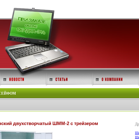
 СЕЙФОМ
ский двухстворчатый ШММ-2 с трейзером
Др
Шк
Шк