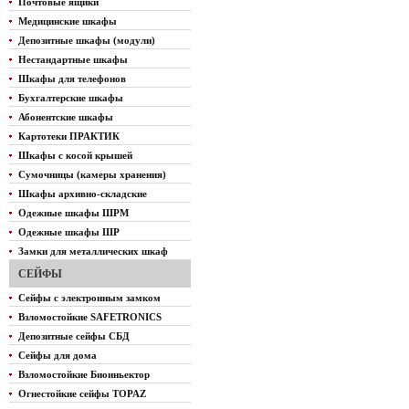
Почтовые ящики
Медицинские шкафы
Депозитные шкафы (модули)
Нестандартные шкафы
Шкафы для телефонов
Бухгалтерские шкафы
Абонентские шкафы
Картотеки ПРАКТИК
Шкафы с косой крышей
Сумочницы (камеры хранения)
Шкафы архивно-складские
Одежные шкафы ШРМ
Одежные шкафы ШР
Замки для металлических шкаф
СЕЙФЫ
Сейфы с электронным замком
Взломостойкие SAFETRONICS
Депозитные сейфы СБД
Сейфы для дома
Взломостойкие Биоиньектор
Огнестойкие сейфы TOPAZ