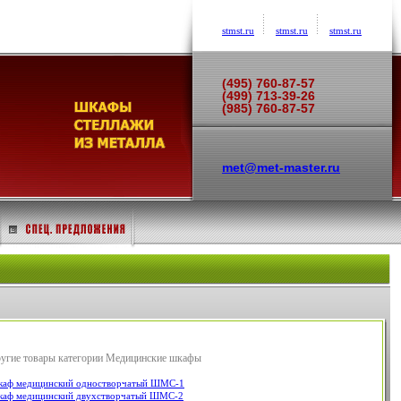
stmst.ru
stmst.ru
stmst.ru
(495) 760-87-57
(499) 713-39-26
(985) 760-87-57
met@met-master.ru
угие товары категории Медицинские шкафы
аф медицинский одностворчатый ШМС-1
аф медицинский двухстворчатый ШМС-2