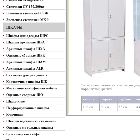
Стеллажи складские СГ
Стеллажи СУ 150/300кг
Элементы стеллажей СТФ
Элементы стеллажей МКФ
ШКАФЫ
Шкафы для одежды ШРС
Шкафы архивные ШРА
Архивные шкафы ШХА
Одежные сборные ШРК
Архивные шкафы ШАМ
Архивные шкафы ALR
Скамейки для раздевалок
Картотечные шкафы ШК
Четыре запираемые металлические дв
Металлическая офисная мебель
порошковой краской.
Одежные сварные ШО
высота
ширина
глубина
в
Шкаф-купе
168 см
80 см
37 см
43
Перфорированные шкафы
Ключницы
Шкафы одежные со скамейкой
Одежные модульные шкафы
Бухгалтерские сейфы