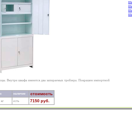
Шк
Шк
Шк
Шк
ерцы. Внутри шкафа имеются два запираемых трейзера. Покрашен импортной
стоимость
ес
наличие
7150 руб.
 кг
есть