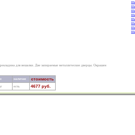
Шк
Шк
Шк
Шк
Шк
Шк
Шк
Шк
ерекладина для вешалки. Две запираемые металлические дверцы. Окрашен
стоимость
ес
наличие
4677 руб.
кг
есть