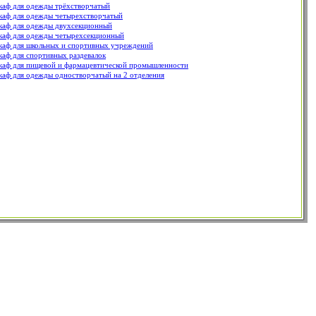
аф для одежды трёхстворчатый
аф для одежды четырехстворчатый
аф для одежды двухсекционный
аф для одежды четырехсекционный
аф для школьных и спортивных учреждений
аф для спортивных раздевалок
аф для пищевой и фармацевтической промышленности
аф для одежды одностворчатый на 2 отделения