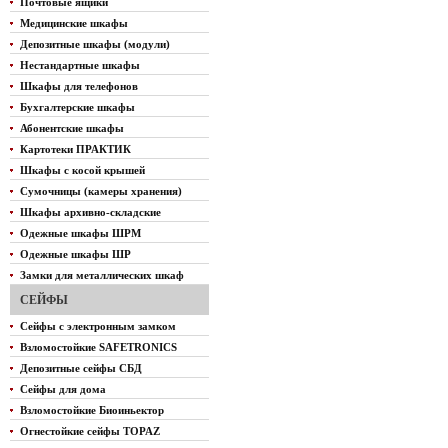
Почтовые ящики
Медицинские шкафы
Депозитные шкафы (модули)
Нестандартные шкафы
Шкафы для телефонов
Бухгалтерские шкафы
Абонентские шкафы
Картотеки ПРАКТИК
Шкафы с косой крышей
Сумочницы (камеры хранения)
Шкафы архивно-складские
Одежные шкафы ШРМ
Одежные шкафы ШР
Замки для металлических шкаф
СЕЙФЫ
Сейфы с электронным замком
Взломостойкие SAFETRONICS
Депозитные сейфы СБД
Сейфы для дома
Взломостойкие Биоиньектор
Огнестойкие сейфы TOPAZ