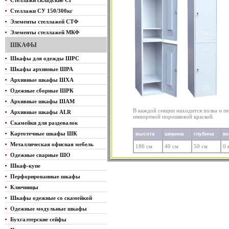
Стеллажи складские СГ
Стеллажи СУ 150/300кг
Элементы стеллажей СТФ
Элементы стеллажей МКФ
ШКАФЫ
Шкафы для одежды ШРС
Шкафы архивные ШРА
Архивные шкафы ШХА
Одежные сборные ШРК
Архивные шкафы ШАМ
В каждой секции находится полка и п
Архивные шкафы ALR
импортной порошковой краской.
Скамейки для раздевалок
Картотечные шкафы ШК
высота
ширина
глубина
в
Металлическая офисная мебель
186 см
40 см
50 см
0 
Одежные сварные ШО
Шкаф-купе
Перфорированные шкафы
Ключницы
Шкафы одежные со скамейкой
Одежные модульные шкафы
Бухгалтерские сейфы