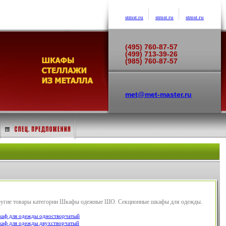
stmst.ru
stmst.ru
stmst.ru
(495) 760-87-57
(499) 713-39-26
(985) 760-87-57
met@met-master.ru
угие товары категории Шкафы одежные ШО. Секционные шкафы для одежды.
аф для одежды одностворчатый
аф для одежды двухстворчатый