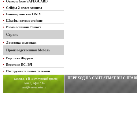
Огнестойкие SAFEGUARD
Сейфы 2 класс защиты
Биометрические ONIX
Шкафы взломостойкие
Взломостойкие Рипост
Сервис
Доставка и монтаж
Производственная Мебель
Верстаки Феррум
Верстаки ВС, ВЛ
Инструментальные тележки
ПЕРЕХОД НА САЙТ STMST.RU C ПР
Москва, 1-й Институтский проезд
дом 3, офис 114
met@met-master.ru