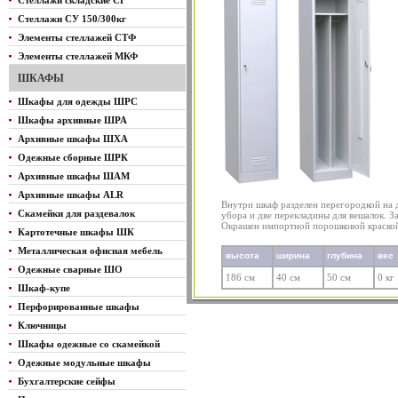
Стеллажи складские СГ
Стеллажи СУ 150/300кг
Элементы стеллажей СТФ
Элементы стеллажей МКФ
ШКАФЫ
Шкафы для одежды ШРС
Шкафы архивные ШРА
Архивные шкафы ШХА
Одежные сборные ШРК
Архивные шкафы ШАМ
Архивные шкафы ALR
Внутри шкаф разделен перегородкой на д
Скамейки для раздевалок
убора и две перекладины для вешалок. З
Окрашен импортной порошковой краско
Картотечные шкафы ШК
Металлическая офисная мебель
высота
ширина
глубина
вес
Одежные сварные ШО
186 см
40 см
50 см
0 кг
Шкаф-купе
Перфорированные шкафы
Ключницы
Шкафы одежные со скамейкой
Одежные модульные шкафы
Бухгалтерские сейфы