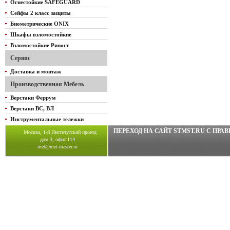
Огнестойкие SAFEGUARD
Сейфы 2 класс защиты
Биометрические ONIX
Шкафы взломостойкие
Взломостойкие Рипост
Сервис
Доставка и монтаж
Производственная Мебель
Верстаки Феррум
Верстаки ВС, ВЛ
Инструментальные тележки
ПЕРЕХОД НА САЙТ STMST.RU C ПР
Москва, 1-й Институтский проезд
дом 3, офис 114
met@met-master.ru