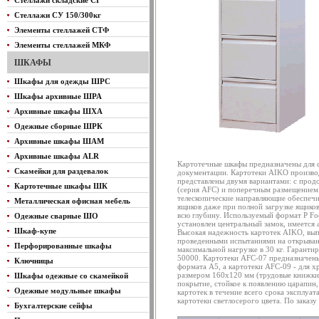
Стеллажи складские СГ
Стеллажи СУ 150/300кг
Элементы стеллажей СТФ
Элементы стеллажей МКФ
ШКАФЫ
Шкафы для одежды ШРС
Шкафы архивные ШРА
Архивные шкафы ШХА
Одежные сборные ШРК
Архивные шкафы ШАМ
Архивные шкафы ALR
Картотечные шкафы предназначены для 
Скамейки для раздевалок
документации. Картотеки AIKO произво
представлены двумя вариантами: с про
Картотечные шкафы ШК
(серия AFC) и поперечным размещением
телескопические направляющие обеспеч
Металлическая офисная мебель
ящиков даже при полной загрузке ящиков
всю глубину. Используемый формат Р Foo
Одежные сварные ШО
установлен центральный замок, имеется
Шкаф-купе
Высокая надежность картотек AIKO, в
проведенными испытаниями на открыван
Перфорированные шкафы
максимальной нагрузке в 30 кг. Гаранти
50000. Картотеки AFC-07 предназначены
Ключницы
формата А5, а картотеки AFC-09 - для х
размером 160х120 мм (трудовые книжки, 
Шкафы одежные со скамейкой
покрытие, стойкое к появлению царапин,
Одежные модульные шкафы
картотек в течение всего срока эксплуа
картотеки светлосерого цвета. По заказу
Бухгалтерские сейфы