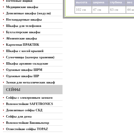
Почтовые ящики
высота
ширина
глубина
вес
Медицинские шкафы
102 см
47 см
63 см
44 к
Депозитные шкафы (модули)
Нестандартные шкафы
Шкафы для телефонов
Бухгалтерские шкафы
Абонентские шкафы
Картотеки ПРАКТИК
Шкафы с косой крышей
Сумочницы (камеры хранения)
Шкафы архивно-складские
Одежные шкафы ШРМ
Одежные шкафы ШР
Замки для металлических шкаф
СЕЙФЫ
Сейфы с электронным замком
Взломостойкие SAFETRONICS
Депозитные сейфы СБД
Сейфы для дома
Взломостойкие Биоиньектор
Огнестойкие сейфы TOPAZ