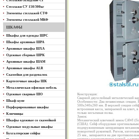
Стеллажи складские СГ
Стеллажи СУ 150/300кг
Элементы стеллажей СТФ
Элементы стеллажей МКФ
ШКАФЫ
Шкафы для одежды ШРС
Шкафы архивные ШРА
Архивные шкафы ШХА
Одежные сборные ШРК
Архивные шкафы ШАМ
Архивные шкафы ALR
Скамейки для раздевалок
Картотечные шкафы ШК
Металлическая офисная мебель
Одежные сварные ШО
Конструкция:
Сварной двухслойный металлический кар
Шкаф-купе
Особенности: Два независимых секции. 
500х340х260 мм. В верхней секции сейф
Перфорированные шкафы
встроенная касса, запираемой на ключ, 
только несъемная полка.
Ключницы
Замок:
Шкафы одежные со скамейкой
Механический ключевой замок СAWI (Гер
(США). Сейф оборудован оригинальным
Одежные модульные шкафы
подпружиненным запирающим механизмо
поворотной рукояткой. Ригеля, изготовл
Бухгалтерские сейфы
25 мм., запираются на две противополо
системы осуществляется ручкой, а клю