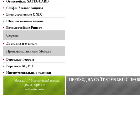
Огнестойкие SAFEGUARD
Сейфы 2 класс защиты
Биометрические ONIX
Шкафы взломостойкие
Взломостойкие Рипост
Сервис
Доставка и монтаж
Производственная Мебель
Верстаки Феррум
Верстаки ВС, ВЛ
Инструментальные тележки
ПЕРЕХОД НА САЙТ STMST.RU C ПР
Москва, 1-й Институтский проезд
дом 3, офис 114
met@met-master.ru