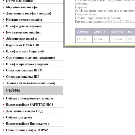
Почтовые ящики
функцию.
Медицинские шкафы
Окраска:
Сейф окрашен гладкой эмалью на полиме
Депозитные шкафы (модули)
Гарантия 5 лет.
Страна - производитель Россия.
Нестандартные шкафы
Внутренние размеры (В х Ш х Г) 1000м
Шкафы для телефонов
высота
ширина
глубина
вес
Бухгалтерские шкафы
Абонентские шкафы
121 см
45 см
39,5 см
205 
Картотеки ПРАКТИК
Шкафы с косой крышей
Сумочницы (камеры хранения)
Шкафы архивно-складские
Одежные шкафы ШРМ
Одежные шкафы ШР
Замки для металлических шкаф
СЕЙФЫ
Сейфы с электронным замком
Взломостойкие SAFETRONICS
Депозитные сейфы СБД
Сейфы для дома
Взломостойкие Биоиньектор
Огнестойкие сейфы TOPAZ