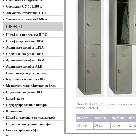
Стеллажи складские СГ
Стеллажи СУ 150/300кг
Элементы стеллажей СТФ
Элементы стеллажей МКФ
ШКАФЫ
Шкафы для одежды ШРС
Шкафы архивные ШРА
Архивные шкафы ШХА
Одежные сборные ШРК
Архивные шкафы ШАМ
Архивные шкафы ALR
Скамейки для раздевалок
Картотечные шкафы ШК
Металлическая офисная мебель
Одежные сварные ШО
Шкаф-купе
Шкаф ШРС-12ДС (дополнительная секция
Перфорированные шкафы
боковой стенки.
Ключницы
Шкафы одежные со скамейкой
высота
ширина
глубина
вес
Одежные модульные шкафы
185 см
30 см
50 см
20 к
Бухгалтерские сейфы