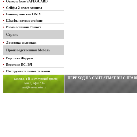
Огнестойкие SAFEGUARD
Сейфы 2 класс защиты
Биометрические ONIX
Шкафы взломостойкие
Взломостойкие Рипост
Сервис
Доставка и монтаж
Производственная Мебель
Верстаки Феррум
Верстаки ВС, ВЛ
Инструментальные тележки
ПЕРЕХОД НА САЙТ STMST.RU C ПР
Москва, 1-й Институтский проезд
дом 3, офис 114
met@met-master.ru