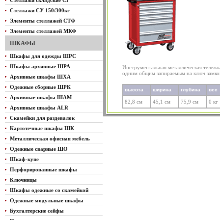
Стеллажи складские СГ
Стеллажи СУ 150/300кг
Элементы стеллажей СТФ
Элементы стеллажей МКФ
ШКАФЫ
Шкафы для одежды ШРС
Шкафы архивные ШРА
Инструментальная металлическая тележ
одним общим запираемым на ключ замко
Архивные шкафы ШХА
Одежные сборные ШРК
высота
ширина
глубина
вес
Архивные шкафы ШАМ
82,8 см
45,1 см
75,9 см
0 кг
Архивные шкафы ALR
Скамейки для раздевалок
Картотечные шкафы ШК
Металлическая офисная мебель
Одежные сварные ШО
Шкаф-купе
Перфорированные шкафы
Ключницы
Шкафы одежные со скамейкой
Одежные модульные шкафы
Бухгалтерские сейфы