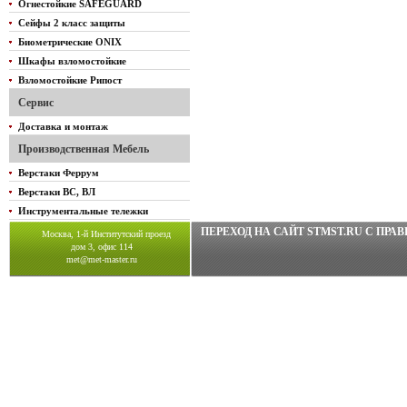
Огнестойкие SAFEGUARD
Сейфы 2 класс защиты
Биометрические ONIX
Шкафы взломостойкие
Взломостойкие Рипост
Сервис
Доставка и монтаж
Производственная Мебель
Верстаки Феррум
Верстаки ВС, ВЛ
Инструментальные тележки
ПЕРЕХОД НА САЙТ STMST.RU C ПР
Москва, 1-й Институтский проезд
дом 3, офис 114
met@met-master.ru