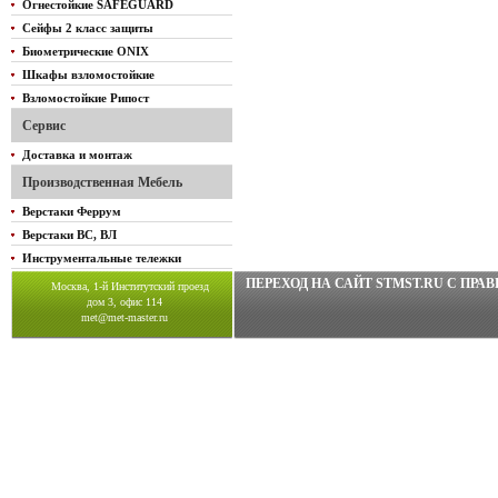
Огнестойкие SAFEGUARD
Сейфы 2 класс защиты
Биометрические ONIX
Шкафы взломостойкие
Взломостойкие Рипост
Сервис
Доставка и монтаж
Производственная Мебель
Верстаки Феррум
Верстаки ВС, ВЛ
Инструментальные тележки
ПЕРЕХОД НА САЙТ STMST.RU C ПР
Москва, 1-й Институтский проезд
дом 3, офис 114
met@met-master.ru