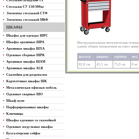
Стеллажи складские СГ
Стеллажи СУ 150/300кг
Элементы стеллажей СТФ
Элементы стеллажей МКФ
ШКАФЫ
Шкафы для одежды ШРС
Шкафы архивные ШРА
Инструментальная металлическая тележ
одним общим запираемым на ключ замко
Архивные шкафы ШХА
Одежные сборные ШРК
высота
ширина
глубина
вес
Архивные шкафы ШАМ
82,8 см
45,1 см
75,9 см
0 кг
Архивные шкафы ALR
Скамейки для раздевалок
Картотечные шкафы ШК
Металлическая офисная мебель
Одежные сварные ШО
Шкаф-купе
Перфорированные шкафы
Ключницы
Шкафы одежные со скамейкой
Одежные модульные шкафы
Бухгалтерские сейфы