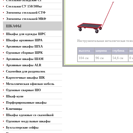
Стеллажи складские СГ
Стеллажи СУ 150/300кг
Элементы стеллажей СТФ
Элементы стеллажей МКФ
ШКАФЫ
Шкафы для одежды ШРС
Шкафы архивные ШРА
Инструментальная металлическая теле
Архивные шкафы ШХА
высота
ширина
глубина
в
Одежные сборные ШРК
104 см
96 см
54,6 см
0 
Архивные шкафы ШАМ
Архивные шкафы ALR
Скамейки для раздевалок
Картотечные шкафы ШК
Металлическая офисная мебель
Одежные сварные ШО
Шкаф-купе
Перфорированные шкафы
Ключницы
Шкафы одежные со скамейкой
Одежные модульные шкафы
Бухгалтерские сейфы