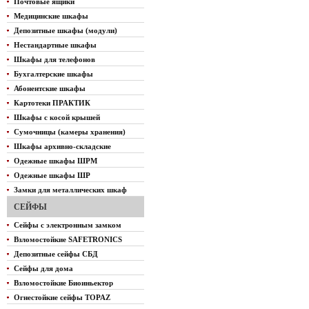
Почтовые ящики
Медицинские шкафы
Депозитные шкафы (модули)
Нестандартные шкафы
Шкафы для телефонов
Бухгалтерские шкафы
Абонентские шкафы
Картотеки ПРАКТИК
Шкафы с косой крышей
Сумочницы (камеры хранения)
Шкафы архивно-складские
Одежные шкафы ШРМ
Одежные шкафы ШР
Замки для металлических шкаф
СЕЙФЫ
Сейфы с электронным замком
Взломостойкие SAFETRONICS
Депозитные сейфы СБД
Сейфы для дома
Взломостойкие Биоиньектор
Огнестойкие сейфы TOPAZ