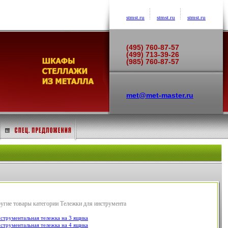
stmst.ru
stmst.ru
stmst.ru
(495) 760-87-57
(499) 713-39-26
(985) 760-87-57
met@met-master.ru
угие товары категории Тележки для инструмента
струментальная тележка на 3 ящика
струментальная тележка на 4 ящика