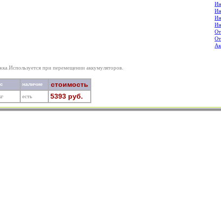
Ин
Ин
Ин
Ин
От
От
Ак
жка.Используется при перемещении аккумуляторов.
стоимость
ес
наличие
5393 руб.
кг
есть