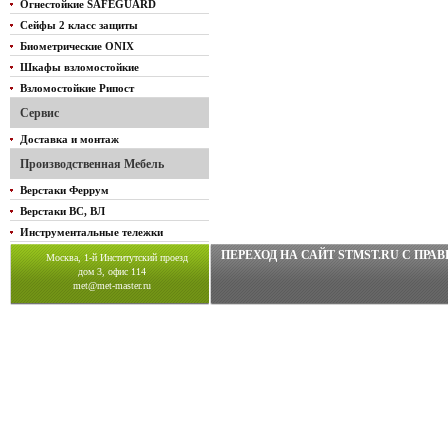
Огнестойкие SAFEGUARD
Сейфы 2 класс защиты
Биометрические ONIX
Шкафы взломостойкие
Взломостойкие Рипост
Сервис
Доставка и монтаж
Производственная Мебель
Верстаки Феррум
Верстаки ВС, ВЛ
Инструментальные тележки
ПЕРЕХОД НА САЙТ STMST.RU C ПР
Москва, 1-й Институтский проезд
дом 3, офис 114
met@met-master.ru