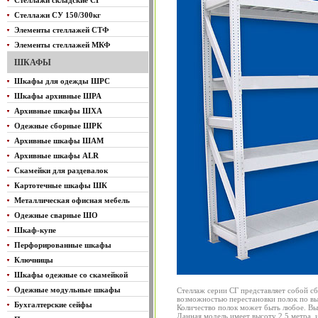
Стеллажи складские СГ
Стеллажи СУ 150/300кг
Элементы стеллажей СТФ
Элементы стеллажей МКФ
ШКАФЫ
Шкафы для одежды ШРС
Шкафы архивные ШРА
Архивные шкафы ШХА
Одежные сборные ШРК
Архивные шкафы ШАМ
Архивные шкафы ALR
Скамейки для раздевалок
Картотечные шкафы ШК
Металлическая офисная мебель
Одежные сварные ШО
Шкаф-купе
Перфорированные шкафы
Ключницы
Шкафы одежные со скамейкой
Одежные модульные шкафы
Стеллаж серии СГ представляет собой с
возможностью перестановки полок по вы
Бухгалтерские сейфы
Количество полок может быть любое. Выс
Данная модель имеет высоту 2,5 метра, и