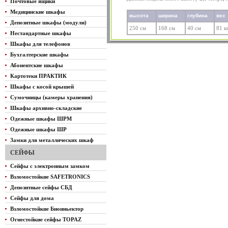
Почтовые ящики
Медицинские шкафы
высота
ширина
глубина
вес
Депозитные шкафы (модули)
250 см
168 см
40 см
81 к
Нестандартные шкафы
Шкафы для телефонов
Бухгалтерские шкафы
Абонентские шкафы
Картотеки ПРАКТИК
Шкафы с косой крышей
Сумочницы (камеры хранения)
Шкафы архивно-складские
Одежные шкафы ШРМ
Одежные шкафы ШР
Замки для металлических шкаф
СЕЙФЫ
Сейфы с электронным замком
Взломостойкие SAFETRONICS
Депозитные сейфы СБД
Сейфы для дома
Взломостойкие Биоиньектор
Огнестойкие сейфы TOPAZ