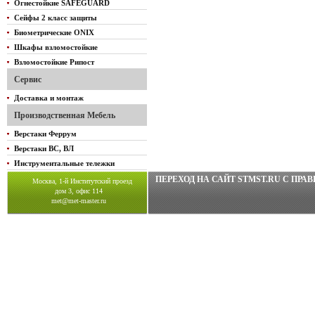
Огнестойкие SAFEGUARD
Сейфы 2 класс защиты
Биометрические ONIX
Шкафы взломостойкие
Взломостойкие Рипост
Сервис
Доставка и монтаж
Производственная Мебель
Верстаки Феррум
Верстаки ВС, ВЛ
Инструментальные тележки
ПЕРЕХОД НА САЙТ STMST.RU C ПР
Москва, 1-й Институтский проезд
дом 3, офис 114
met@met-master.ru