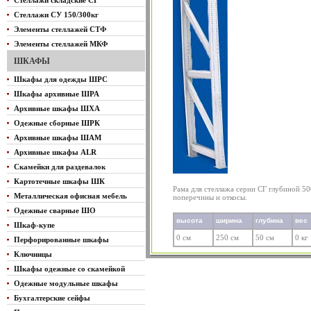
Стеллажи складские СГ
Стеллажи СУ 150/300кг
Элементы стеллажей СТФ
Элементы стеллажей МКФ
ШКАФЫ
Шкафы для одежды ШРС
Шкафы архивные ШРА
Архивные шкафы ШХА
Одежные сборные ШРК
Архивные шкафы ШАМ
Архивные шкафы ALR
Скамейки для раздевалок
Картотечные шкафы ШК
Рама для стеллажа серии СГ глубиной 500
Металлическая офисная мебель
поперечины и откосы.
Одежные сварные ШО
высота
ширина
глубина
вес
Шкаф-купе
0 см
250 см
50 см
0 кг
Перфорированные шкафы
Ключницы
Шкафы одежные со скамейкой
Одежные модульные шкафы
Бухгалтерские сейфы