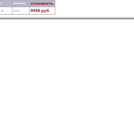
стоимость
ес
наличие
9436 руб.
 кг
есть