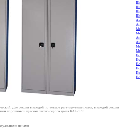
Шк
Шк
Шк
Шк
Ан
Ан
Ме
Ме
Ан
Ан
Ме
Ме
По
По
По
По
По
По
еский. Две секции в каждой по четыре регулируемые полки, в каждой секции
ашен порошковой краской светло-серого цвета RAL7035.
ктуальными ценами