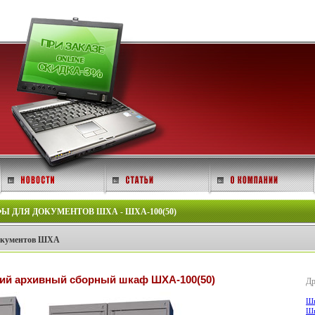
ДЛЯ ДОКУМЕНТОВ ШХА - ШХА-100(50)
документов ШХА
ий архивный сборный шкаф ШХА-100(50)
Др
Шк
Шк