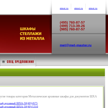
stmst.ru
stmst.ru
stmst.ru
(495) 760-87-57
(499) 713-39-26
(985) 760-87-57
met@met-master.ru
угие товары категории Металлические архивные шкафы для документов ШХА
аф архивный ШХА-50(40))/675
аф архивный ШХА-50(40)/1310