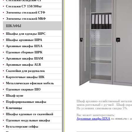
Стеллажи складские СГ
Стеллажи СУ 150/300кг
Элементы стеллажей СТФ
Элементы стеллажей МКФ
ШКАФЫ
Шкафы для одежды ШРС
Шкафы архивные ШРА
Архивные шкафы ШХА
Одежные сборные ШРК
Архивные шкафы ШАМ
Архивные шкафы ALR
Скамейки для раздевалок
Картотечные шкафы ШК
Металлическая офисная мебель
Одежные сварные ШО
Шкаф-купе
Шкаф архивно-хозяйственный металлич
Перфорированные шкафы
замок ригельный с ручкой . Шкаф окр
Ключницы
На условиях самовывоза скидка 5%.
Шкафы одежные со скамейкой
Вас может заинтересовать:
Архивные шкафы ШХА
на
stmst.ru
с а
Одежные модульные шкафы
Бухгалтерские сейфы