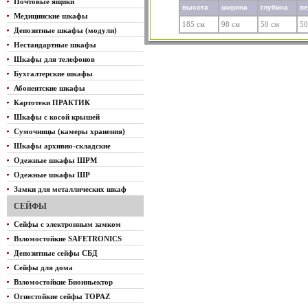
Почтовые ящики
высота
ширина
глубина
в
Медицинские шкафы
185 см
98 см
50 см
50
Депозитные шкафы (модули)
Нестандартные шкафы
Шкафы для телефонов
Бухгалтерские шкафы
Абонентские шкафы
Картотеки ПРАКТИК
Шкафы с косой крышей
Сумочницы (камеры хранения)
Шкафы архивно-складские
Одежные шкафы ШРМ
Одежные шкафы ШР
Замки для металлических шкаф
СЕЙФЫ
Сейфы с электронным замком
Взломостойкие SAFETRONICS
Депозитные сейфы СБД
Сейфы для дома
Взломостойкие Биоиньектор
Огнестойкие сейфы TOPAZ