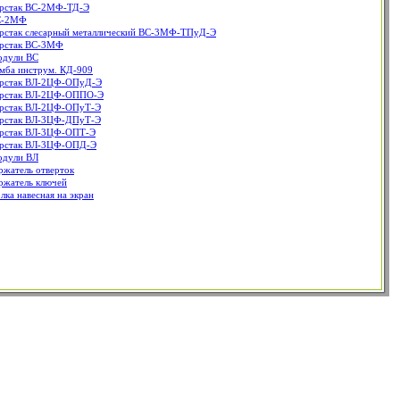
рстак ВС-2МФ-ТД-Э
С-2МФ
рстак слесарный металлический ВС-3МФ-ТПуД-Э
рстак ВС-3МФ
дули ВС
мба инструм. КД-909
рстак ВЛ-2ЦФ-ОПуД-Э
рстак ВЛ-2ЦФ-ОППО-Э
рстак ВЛ-2ЦФ-ОПуТ-Э
рстак ВЛ-3ЦФ-ДПуТ-Э
рстак ВЛ-3ЦФ-ОПТ-Э
рстак ВЛ-3ЦФ-ОПД-Э
дули ВЛ
ржатель отверток
ржатель ключей
лка навесная на экран