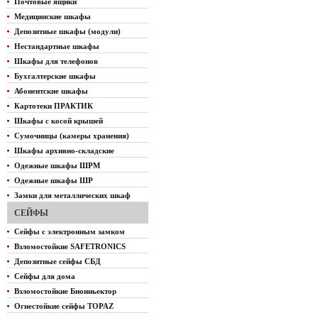
Почтовые ящики
Медицинские шкафы
Депозитные шкафы (модули)
Нестандартные шкафы
Шкафы для телефонов
Бухгалтерские шкафы
Абонентские шкафы
Картотеки ПРАКТИК
Шкафы с косой крышей
Сумочницы (камеры хранения)
Шкафы архивно-складские
Одежные шкафы ШРМ
Одежные шкафы ШР
Замки для металлических шкаф
СЕЙФЫ
Сейфы с электронным замком
Взломостойкие SAFETRONICS
Депозитные сейфы СБД
Сейфы для дома
Взломостойкие Биоиньектор
Огнестойкие сейфы TOPAZ