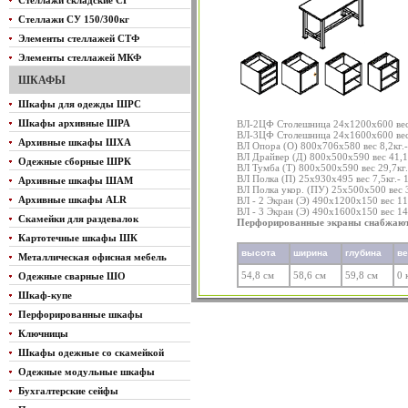
Стеллажи складские СГ
Стеллажи СУ 150/300кг
Элементы стеллажей СТФ
Элементы стеллажей МКФ
ШКАФЫ
Шкафы для одежды ШРС
Шкафы архивные ШРА
ВЛ-2ЦФ Столешница 24х1200х600 вес 
ВЛ-3ЦФ Столешница 24х1600х600 вес 
Архивные шкафы ШХА
ВЛ Опора (О) 800х706х580 вес 8,2кг.
ВЛ Драйвер (Д) 800х500х590 вес 41,1
Одежные сборные ШРК
ВЛ Тумба (Т) 800х500х590 вес 29,7кг.
ВЛ Полка (П) 25х930х495 вес 7,5кг.- 
Архивные шкафы ШАМ
ВЛ Полка укор. (ПУ) 25х500х500 вес 3
Архивные шкафы ALR
ВЛ - 2 Экран (Э) 490х1200х150 вес 11
ВЛ - 3 Экран (Э) 490х1600х150 вес 14
Скамейки для раздевалок
Перфорированные экраны снабжаютс
Картотечные шкафы ШК
высота
ширина
глубина
в
Металлическая офисная мебель
54,8 см
58,6 см
59,8 см
0 
Одежные сварные ШО
Шкаф-купе
Перфорированные шкафы
Ключницы
Шкафы одежные со скамейкой
Одежные модульные шкафы
Бухгалтерские сейфы