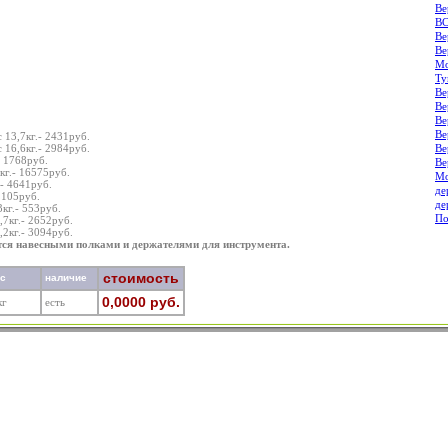
Ве
В
Ве
Ве
Мо
Ту
Ве
Ве
Ве
Ве
13,7кг.- 2431руб.
16,6кг.- 2984руб.
Ве
- 1768руб.
Ве
кг.- 16575руб.
Мо
- 4641руб.
де
1105руб.
де
кг.- 553руб.
По
,7кг.- 2652руб.
,2кг.- 3094руб.
я навесными полками и держателями для инструмента.
стоимость
ес
наличие
0,0000 руб.
кг
есть