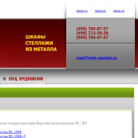
stmst.ru
stmst.ru
stmst.ru
(495) 760-87-57
(499) 713-39-26
(985) 760-87-57
met@met-master.ru
угие товары категории Верстаки металлические ВС, ВЛ
рстак ВС-1МФ
рстак ВС-1МФ-Д