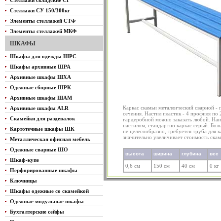
Стеллажи складские СГ
Стеллажи СУ 150/300кг
Элементы стеллажей СТФ
Элементы стеллажей МКФ
ШКАФЫ
Шкафы для одежды ШРС
Шкафы архивные ШРА
Архивные шкафы ШХА
Одежные сборные ШРК
Архивные шкафы ШАМ
Каркас скамьи металлический сварной -
Архивные шкафы ALR
сечения. Настил пластик - 4 профиля по 
Скамейки для раздевалок
гардеробной можно заказать любой. Наи
настилом, стандартно каркас серый. Бол
Картотечные шкафы ШК
не целесообразно, требуется труба для к
значительно увеличивает стоимость скам
Металлическая офисная мебель
Одежные сварные ШО
высота
ширина
глубина
вес
Шкаф-купе
0,6 см
150 см
40 см
0 кг
Перфорированные шкафы
Ключницы
Шкафы одежные со скамейкой
Одежные модульные шкафы
Бухгалтерские сейфы