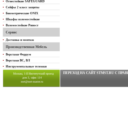
Огнестойкие SAFEGUARD
Сейфы 2 класс защиты
Биометрические ONIX
Шкафы взломостойкие
Взломостойкие Рипост
Сервис
Доставка и монтаж
Производственная Мебель
Верстаки Феррум
Верстаки ВС, ВЛ
Инструментальные тележки
ПЕРЕХОД НА САЙТ STMST.RU C ПР
Москва, 1-й Институтский проезд
дом 3, офис 114
met@met-master.ru