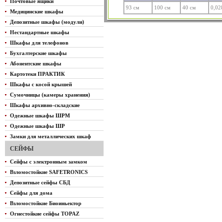
Почтовые ящики
93 см
100 см
40 см
0,02
Медицинские шкафы
Депозитные шкафы (модули)
Нестандартные шкафы
Шкафы для телефонов
Бухгалтерские шкафы
Абонентские шкафы
Картотеки ПРАКТИК
Шкафы с косой крышей
Сумочницы (камеры хранения)
Шкафы архивно-складские
Одежные шкафы ШРМ
Одежные шкафы ШР
Замки для металлических шкаф
СЕЙФЫ
Сейфы с электронным замком
Взломостойкие SAFETRONICS
Депозитные сейфы СБД
Сейфы для дома
Взломостойкие Биоиньектор
Огнестойкие сейфы TOPAZ