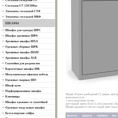
Стеллажи складские СГ
Стеллажи СУ 150/300кг
Элементы стеллажей СТФ
Элементы стеллажей МКФ
ШКАФЫ
Шкафы для одежды ШРС
Шкафы архивные ШРА
Архивные шкафы ШХА
Одежные сборные ШРК
Архивные шкафы ШАМ
Архивные шкафы ALR
Скамейки для раздевалок
Картотечные шкафы ШК
Металлическая офисная мебель
Одежные сварные ШО
Шкаф-купе
Перфорированные шкафы
Шкаф сборно-разборный (2 двери, внутр
Ключницы
комплектуется:
2 регулируемые полки
Шкафы одежные со скамейкой
ригельный замок Euro-Locks (произв. Ге
Шкаф окрашен в светло-серый цвет пор
Одежные модульные шкафы
Бухгалтерские сейфы
высота
ширина
глубина
вес