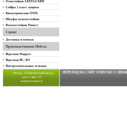
Огнестойкие SAFEGUARD
Сейфы 2 класс защиты
Биометрические ONIX
Шкафы взломостойкие
Взломостойкие Рипост
Сервис
Доставка и монтаж
Производственная Мебель
Верстаки Феррум
Верстаки ВС, ВЛ
Инструментальные тележки
ПЕРЕХОД НА САЙТ STMST.RU C ПР
Москва, 1-й Институтский проезд
дом 3, офис 114
met@met-master.ru