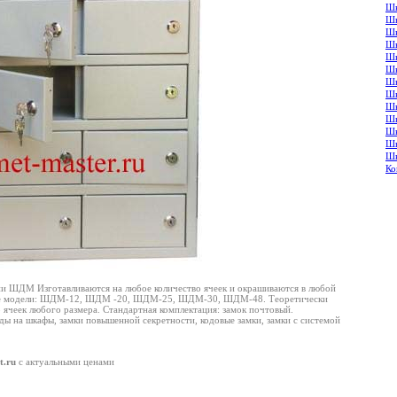
Шк
Шк
Шк
Шк
Шк
Шк
Шк
Шк
Шк
Шк
Шк
Шк
Шк
Ко
и ШДМ Изготавливаются на любое количество ячеек и окрашиваются в любой
ные модели: ШДМ-12, ШДМ -20, ШДМ-25, ШДМ-30, ШДМ-48. Теоретически
 ячеек любого размера. Стандартная комплектация: замок почтовый.
ды на шкафы, замки повышенной секретности, кодовые замки, замки с системой
t.ru
с актуальными ценами