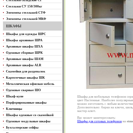
Стеллажи складские СГ
Стеллажи СУ 150/300кг
Элементы стеллажей СТФ
Элементы стеллажей МКФ
ШКАФЫ
Шкафы для одежды ШРС
Шкафы архивные ШРА
Архивные шкафы ШХА
Одежные сборные ШРК
Архивные шкафы ШАМ
Архивные шкафы ALR
Скамейки для раздевалок
Картотечные шкафы ШК
Металлическая офисная мебель
Одежные сварные ШО
Шкаф-купе
Шкафы для мобильных телефонов сери
цвет Настенные. Наиболее популяр
Перфорированные шкафы
можно изготовить с любым количество
Дополнительно: бирки на ключи, шиль
Ключницы
мастер-ключ.
Шкафы одежные со скамейкой
Вас может заинтересовать:
Одежные модульные шкафы
Шкафы для сотовых телефонов
на
stms
Бухгалтерские сейфы