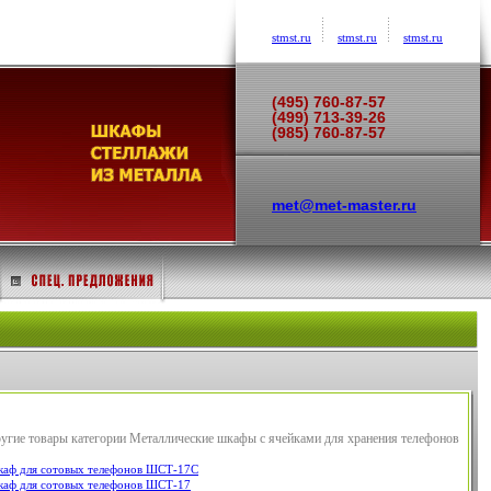
stmst.ru
stmst.ru
stmst.ru
(495) 760-87-57
(499) 713-39-26
(985) 760-87-57
met@met-master.ru
угие товары категории Металлические шкафы с ячейками для хранения телефонов
аф для сотовых телефонов ШСТ-17С
аф для сотовых телефонов ШСТ-17