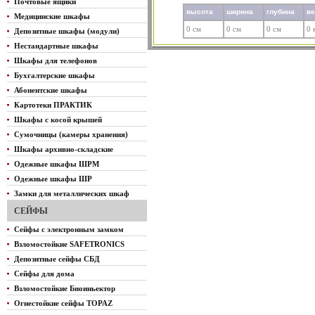
Почтовые ящики
высота
ширина
глубина
в
Медицинские шкафы
0 см
0 см
0 см
0 
Депозитные шкафы (модули)
Нестандартные шкафы
Шкафы для телефонов
Бухгалтерские шкафы
Абонентские шкафы
Картотеки ПРАКТИК
Шкафы с косой крышей
Сумочницы (камеры хранения)
Шкафы архивно-складские
Одежные шкафы ШРМ
Одежные шкафы ШР
Замки для металлических шкаф
СЕЙФЫ
Сейфы с электронным замком
Взломостойкие SAFETRONICS
Депозитные сейфы СБД
Сейфы для дома
Взломостойкие Биоиньектор
Огнестойкие сейфы TOPAZ