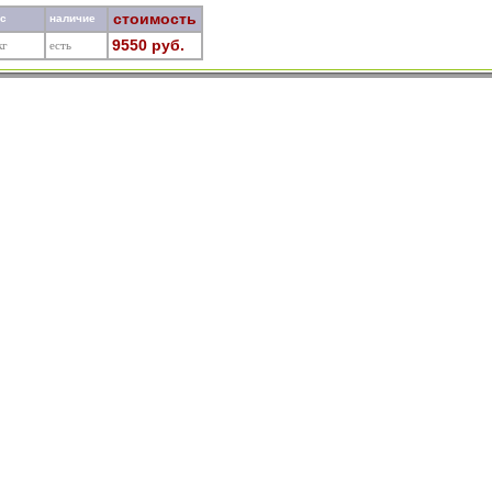
стоимость
ес
наличие
9550 руб.
кг
есть