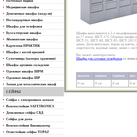
Почтовые ящики
Медицинские шкафы
Депозитные шкафы (модули)
Нестандартные шкафы
Шкафы для телефонов
Бухгалтерские шкафы
Шкафы выполняются в 2-х модификациях
на 17 ячеек: ШСТ-17С Сборные шкафы к
Абонентские шкафы
ШСТ-51, ШСТ-68, ШСТ-85, ШСТ-102 Ста
замок. Дополнительно: бирки на ключи,
Картотеки ПРАКТИК
секретности, кодовые замки, замки с сис
Шкафы с косой крышей
Вас может заинтересовать:
Сумочницы (камеры хранения)
Шкафы для сотовых телефонов
на
stmst.
Шкафы архивно-складские
Одежные шкафы ШРМ
высота
ширина
глубина
вес
Одежные шкафы ШР
0 см
0 см
0 см
0 кг
Замки для металлических шкаф
СЕЙФЫ
Сейфы с электронным замком
Взломостойкие SAFETRONICS
Депозитные сейфы СБД
Сейфы для дома
Взломостойкие Биоиньектор
Огнестойкие сейфы TOPAZ