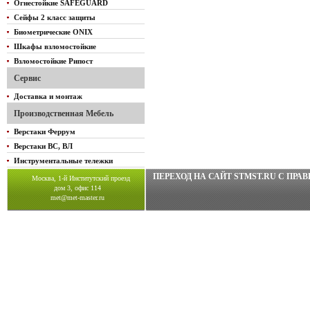
Огнестойкие SAFEGUARD
Сейфы 2 класс защиты
Биометрические ONIX
Шкафы взломостойкие
Взломостойкие Рипост
Сервис
Доставка и монтаж
Производственная Мебель
Верстаки Феррум
Верстаки ВС, ВЛ
Инструментальные тележки
ПЕРЕХОД НА САЙТ STMST.RU C ПР
Москва, 1-й Институтский проезд
дом 3, офис 114
met@met-master.ru