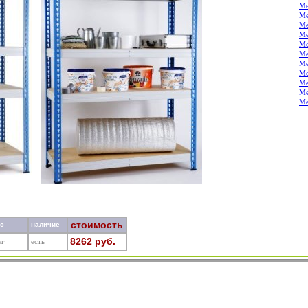
Ме
Ме
Ме
Ме
Ме
Ме
Ме
Ме
Ме
Ме
Ме
стоимость
ес
наличие
8262 руб.
кг
есть