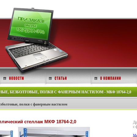
Е, БЕЗБОЛТОВЫЕ, ПОЛКИ С ФАНЕРНЫМ НАСТИЛОМ - МКФ 18764-2,0
зболтовые, полки с фанерным настилом
лический стеллаж МКФ 18764-2,0
Др
с 
Ме