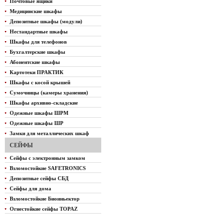
Почтовые ящики
Медицинские шкафы
Депозитные шкафы (модули)
Нестандартные шкафы
Шкафы для телефонов
Бухгалтерские шкафы
Абонентские шкафы
Картотеки ПРАКТИК
Шкафы с косой крышей
Сумочницы (камеры хранения)
Шкафы архивно-складские
Одежные шкафы ШРМ
Одежные шкафы ШР
Замки для металлических шкаф
СЕЙФЫ
Сейфы с электронным замком
Взломостойкие SAFETRONICS
Депозитные сейфы СБД
Сейфы для дома
Взломостойкие Биоиньектор
Огнестойкие сейфы TOPAZ