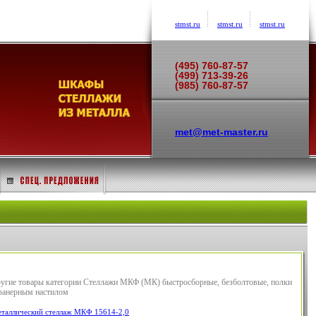
stmst.ru
stmst.ru
stmst.ru
(495) 760-87-57
(499) 713-39-26
(985) 760-87-57
met@met-master.ru
угие товары категории Стеллажи МКФ (МК) быстросборные, безболтовые, полки
фанерным настилом
таллический стеллаж МКФ 15614-2,0