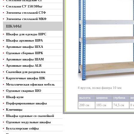
Стеллажи складские СГ
Стеллажи СУ 150/300кг
Элементы стеллажей СТФ
Элементы стеллажей МКФ
ШКАФЫ
Шкафы для одежды ШРС
Шкафы архивные ШРА
Архивные шкафы ШХА
Одежные сборные ШРК
Архивные шкафы ШАМ
Архивные шкафы ALR
Скамейки для раздевалок
Картотечные шкафы ШК
Металлическая офисная мебель
4 ярусов, полки-фанера 10 мм
Одежные сварные ШО
Шкаф-купе
высота
ширина
глубина
в
Перфорированные шкафы
200 см
185 см
74,5 см
0 
Ключницы
Шкафы одежные со скамейкой
Одежные модульные шкафы
Бухгалтерские сейфы