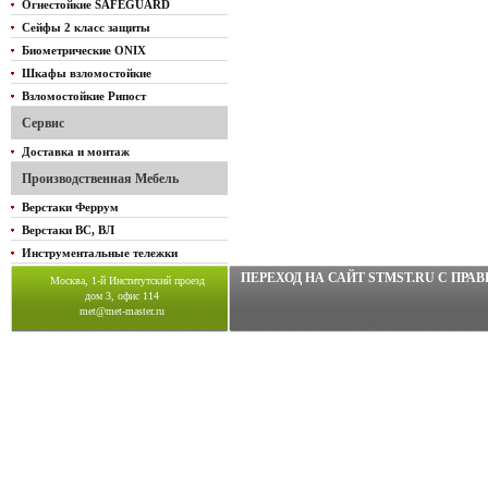
Огнестойкие SAFEGUARD
Сейфы 2 класс защиты
Биометрические ONIX
Шкафы взломостойкие
Взломостойкие Рипост
Сервис
Доставка и монтаж
Производственная Мебель
Верстаки Феррум
Верстаки ВС, ВЛ
Инструментальные тележки
ПЕРЕХОД НА САЙТ STMST.RU C ПР
Москва, 1-й Институтский проезд
дом 3, офис 114
met@met-master.ru