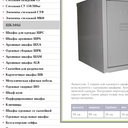
Стеллажи складские СГ
Стеллажи СУ 150/300кг
Элементы стеллажей СТФ
Элементы стеллажей МКФ
ШКАФЫ
Шкафы для одежды ШРС
Шкафы архивные ШРА
Архивные шкафы ШХА
Одежные сборные ШРК
Архивные шкафы ШАМ
Архивные шкафы ALR
Скамейки для раздевалок
Картотечные шкафы ШК
Металлическая офисная мебель
Антресоль: 2 секции для одежного шка
Одежные сварные ШО
используются с одежными шкафами. Антр
запасной одежды. Посредине перегородк
Шкаф-купе
серого цвета. Синие двери только под за
предусмотрены.
Перфорированные шкафы
Ключницы
высота
ширина
глубина
вес
Шкафы одежные со скамейкой
50 см
80 см
50 см
16 к
Одежные модульные шкафы
Бухгалтерские сейфы