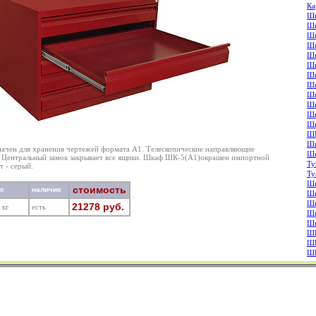
Ка
Шк
Шк
Шк
Шк
Шк
Шк
Шк
Шк
Шк
Шк
Шк
Шк
Ш
Шк
чен для хранения чертежей формата А1. Телескопические направляющие
Шк
. Центральный замок закрывает все ящики. Шкаф ШК-5(A1)окрашен импортной
Ту
 - серый.
Ту
Шк
стоимость
ес
наличие
Шк
Шк
21278 руб.
 кг
есть
Шк
Шк
Ш
Ш
Ш