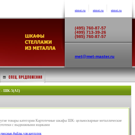
stmst.ru
stmst.ru
stmst.ru
(495) 760-87-57
(499) 713-39-26
(985) 760-87-57
met@met-master.ru
 ШК-5(A1)
угие товары категории Картотечные шкафы ШК- цельносварные металлические
ртотеки с выдвижными ящиками
двесные файлы для картотек