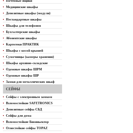
Почтовые ящики
Медицинские шкафы
Депозитные шкафы (модули)
Нестандартные шкафы
Шкафы для телефонов
Бухгалтерские шкафы
Абонентские шкафы
Картотеки ПРАКТИК
Шкафы с косой крышей
Сумочницы (камеры хранения)
Шкафы архивно-складские
Одежные шкафы ШРМ
Одежные шкафы ШР
Замки для металлических шкаф
СЕЙФЫ
Сейфы с электронным замком
Взломостойкие SAFETRONICS
Депозитные сейфы СБД
Сейфы для дома
Взломостойкие Биоиньектор
Огнестойкие сейфы TOPAZ