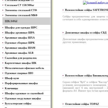
Стеллажи складские СГ
Стеллажи СУ 150/300кг
Взломостойкие сейфы SAFETRON
Элементы стеллажей СТФ
Элементы стеллажей МКФ
Сейфы предназначены для защиты с
сочетают в себе одновременно огнесто
ШКАФЫ
Шкафы для одежды ШРС
Шкафы архивные ШРА
Депозитные шкафы и сейфы СБД
Архивные шкафы ШХА
Депозитные шкафы предназначены для 
других хранилищах.
Одежные сборные ШРК
Архивные шкафы ШАМ
Архивные шкафы ALR
Скамейки для раздевалок
Картотечные шкафы ШК
Металлическая офисная мебель
Одежные сварные ШО
Взломостойкие сейфы Биоиньекто
Шкаф-купе
Серии сейфов "Куб" и сейфов "Кассир
Перфорированные шкафы
условиях неохраняемого помещения. 
(внешний лист 6 мм, внутренний - 
Ключницы
формата А4. Имеют три точки креплен
Шкафы одежные со скамейкой
Одежные модульные шкафы
Бухгалтерские сейфы
Огнестойкие сейфы TOPAZ