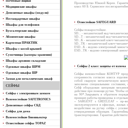
Почтовые ящики
Производство Южной Кореи. Гаранти
класс 60 Б. Сервисное послегарантийн
Медицинские шкафы
Депозитные шкафы (модули)
Нестандартные шкафы
Огнестойкие SAFEGUARD
Шкафы для телефонов
Сейфы пожаростойкие.
Бухгалтерские шкафы
SD... - механический код+механическ
Абонентские шкафы
SD...T - механический код+механичес
SD...K - механический ключ+механиче
Картотеки ПРАКТИК
SD...TK - механический ключ+механич
ESD...K - кодово-электронный замок+
Шкафы с косой крышей
ESD...TK - кодово-электронный замок
Сумочницы (камеры хранения)
Шкафы архивно-складские
Сейфы 2 класс защиты от взлома
Одежные шкафы ШРМ
Одежные шкафы ШР
Сейфы взломостойкие КОНТУР предн
сохранность согласно класса издели
Замки для металлических шкаф
собой сварную металлическую конс
заполнено специальными составами, 
СЕЙФЫ
Сейф оборудован запорным механиз
действие при помощи ручки. Чтобы от
Сейфы с электронным замком
на 90*.Закрывать в обратном поряд
принцип работы приведены в отдельн
Взломостойкие SAFETRONICS
« SARGENT s GREELEAF » пр-во С
эксплуатируются в офисных, жилых и
Депозитные сейфы СБД
воздействие на ручку сейфа с усили
Сейфы для дома
утвержденным образцам. Гарантийны
транспортировки. Гарантия действите
Взломостойкие Биоиньектор
Огнестойкие сейфы TOPAZ