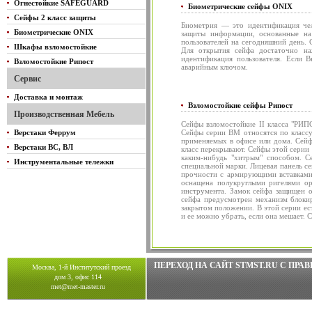
Огнестойкие SAFEGUARD
Биометрические сейфы ONIX
Сейфы 2 класс защиты
Биометрия — это идентификация чел
Биометрические ONIX
защиты информации, основанные на
пользователей на сегодняшний день. 
Шкафы взломостойкие
Для открытия сейфа достаточно на
идентификация пользователя. Если В
Взломостойкие Рипост
аварийным ключом.
Сервис
Доставка и монтаж
Взломостойкие сейфы Рипост
Производственная Мебель
Сейфы взломостойкие II класса "РИП
Верстаки Феррум
Сейфы серии ВМ относятся по классу 
применяемых в офисе или дома. Сейф
Верстаки ВС, ВЛ
класс перекрывают. Сейфы этой серии 
каким-нибудь "хитрым" способом. 
Инструментальные тележки
специальной марки. Лицевая панель се
прочности с армирующими вставками,
оснащена полукруглыми ригелями ор
инструмента. Замок сейфа защищен о
сейфа предусмотрен механизм блокир
закрытом положении. В этой серии ес
и ее можно убрать, если она мешает.
ПЕРЕХОД НА САЙТ STMST.RU C ПР
Москва, 1-й Институтский проезд
дом 3, офис 114
met@met-master.ru