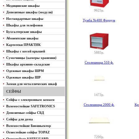
Медицинские шкафы
9625р.
Депозитные шкафы (модули)
Нестандартные шкафы
Тумба №400 Феррум
Шкафы для телефонов
Бухгалтерские шкафы
Абонентские шкафы
Картотеки ПРАКТИК
Шкафы с косой крышей
5885р.
Сумочницы (камеры хранения)
Столешница 510 ф.
Шкафы архивно-складские
Одежные шкафы ШРМ
Одежные шкафы ШР
Замки для металлических шкаф
СЕЙФЫ
1473р.
Сейфы с электронным замком
Столешница 2000 ф.
Кр
Взломостойкие SAFETRONICS
Депозитные сейфы СБД
Сейфы для дома
Взломостойкие Биоиньектор
Огнестойкие сейфы TOPAZ
7200р.
Огнестойкие SAFEGUARD