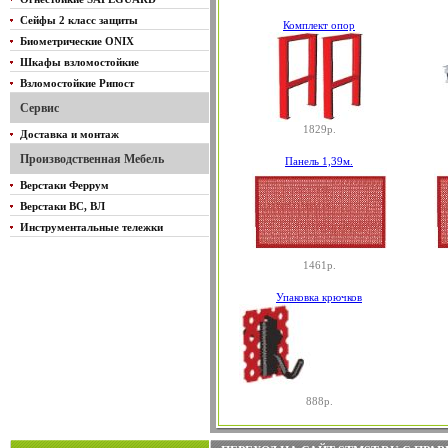
Сейфы 2 класс защиты
Комплект опор
Биометрические ONIX
Шкафы взломостойкие
Взломостойкие Рипост
Сервис
1829р.
Доставка и монтаж
Производственная Мебель
Панель 1,39м.
Верстаки Феррум
Верстаки ВС, ВЛ
Инструментальные тележки
1461р.
Упаковка крючков
888р.