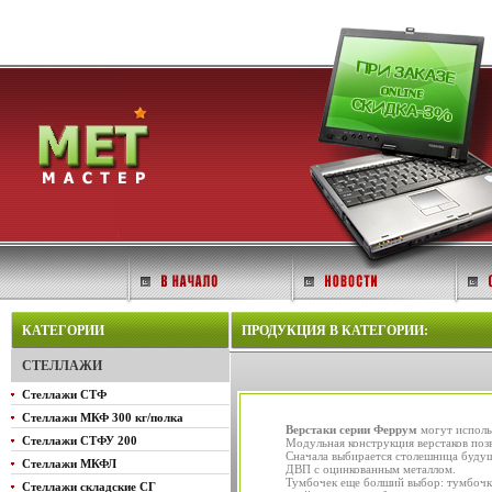
КАТЕГОРИИ
ПРОДУКЦИЯ В КАТЕГОРИИ:
СТЕЛЛАЖИ
Стеллажи СТФ
Стеллажи МКФ 300 кг/полка
Верстаки серии Феррум
могут исполь
Стеллажи СТФУ 200
Модульная конструкция верстаков поз
Сначала выбирается столешница будуще
Стеллажи МКФЛ
ДВП с оцинкованным металлом
.
Тумбочек еще болший выбор: тумбочка
Стеллажи складские СГ