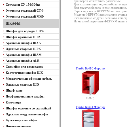
драйверов может быть различным.
Для комплектации однотумбового верс
Стеллажи СУ 150/300кг
Для двухтумбового корме столешницы 
Элементы стеллажей СТФ
Серия верстаков ФЕРРУМ вполне приго
Модули ФЕРРУМ выпускаются стандартн
Элементы стеллажей МКФ
изготовление модулей зеленого или се
Из модулей верстаков ФЕРРУМ наши м
ШКАФЫ
Шкафы для одежды ШРС
Шкафы архивные ШРА
Архивные шкафы ШХА
Одежные сборные ШРК
Архивные шкафы ШАМ
Архивные шкафы ALR
Скамейки для раздевалок
Тумба №410 Феррум
Картотечные шкафы ШК
Металлическая офисная мебель
Одежные сварные ШО
Шкаф-купе
Перфорированные шкафы
6097р.
Ключницы
Тумба №404 Феррум
Шкафы одежные со скамейкой
Одежные модульные шкафы
Бухгалтерские сейфы
Почтовые ящики