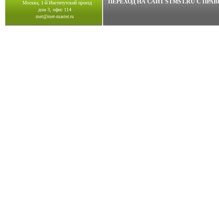
ПЕРЕХОД НА САЙТ STMST.RU C ПР
Москва, 1-й Институтский проезд
дом 3, офис 114
met@met-master.ru