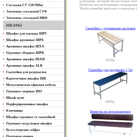
разборные, который так же можно испо
Наиболее востребованные стандартные 
Стеллажи СУ 150/300кг
Чтобы скамейка вписалась в интерьер 
Элементы стеллажей СТФ
Элементы стеллажей МКФ
ШКАФЫ
Скамейки с деревянным настилом
Шкафы для одежды ШРС
Шкафы архивные ШРА
Архивные шкафы ШХА
Одежные сборные ШРК
Архивные шкафы ШАМ
4450р.
Архивные шкафы ALR
Скамейка для раздевалки 1,5м
Скамейки для раздевалок
Картотечные шкафы ШК
Металлическая офисная мебель
Одежные сварные ШО
Шкаф-купе
6460р.
Перфорированные шкафы
Ключницы
Банкетка на металлокаркасе
Шкафы одежные со скамейкой
Одежные модульные шкафы
Бухгалтерские сейфы
Почтовые ящики