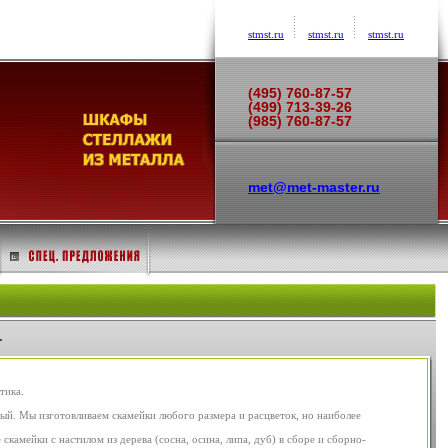
stmst.ru
stmst.ru
stmst.ru
(495) 760-87-57
(499) 713-39-26
(985) 760-87-57
met@met-master.ru
.
тика.
ьный. Мы изготовливаем скамейки любого размера и расцветок, но наиболее
скамейки с настилом из дерева (сосна, осина, липа, дуб) в сборе и сборно-