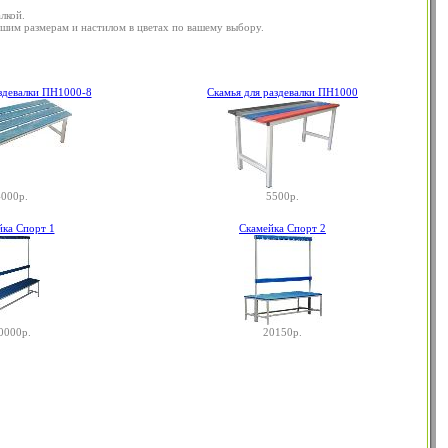
лкой.
вашим размерам и настилом в цветах по вашему выбору.
аздевалки ПН1000-8
Скамья для раздевалки ПН1000
000р.
5500р.
йка Спорт 1
Скамейка Спорт 2
0000р.
20150р.