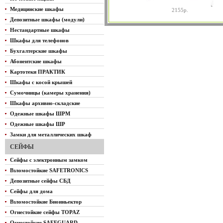
Медицинские шкафы
2155р.
Депозитные шкафы (модули)
Нестандартные шкафы
Шкафы для телефонов
Бухгалтерские шкафы
Абонентские шкафы
Картотеки ПРАКТИК
Шкафы с косой крышей
Сумочницы (камеры хранения)
Шкафы архивно-складские
Одежные шкафы ШРМ
Одежные шкафы ШР
Замки для металлических шкаф
СЕЙФЫ
Сейфы с электронным замком
Взломостойкие SAFETRONICS
Депозитные сейфы СБД
Сейфы для дома
Взломостойкие Биоиньектор
Огнестойкие сейфы TOPAZ
Огнестойкие SAFEGUARD