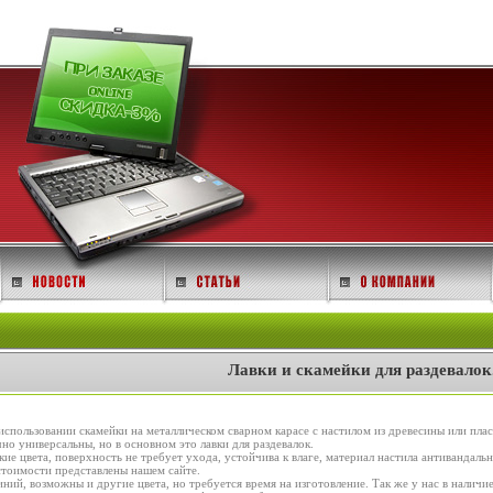
Лавки и скамейки для раздевалок
использовании скамейки на металлическом сварном карасе с настилом из древесины или плас
о универсальны, но в основном это лавки для раздевалок.
кие цвета, поверхность не требует ухода, устойчива к влаге, материал настила антивандал
стоимости представлены нашем сайте.
ний, возможны и другие цвета, но требуется время на изготовление. Так же у нас в наличие 