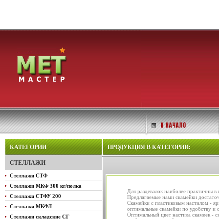
КАТЕГОРИИ
ПРОДУКЦИЯ В КАТЕГОРИИ:
СТЕЛЛАЖИ
Стеллажи СТФ
Стеллажи МКФ 300 кг/полка
Для раздевалок наиболее практичны в 
Стеллажи СТФУ 200
Предлагаемые нами скамейки достаточн
Скамейки с пластиковым настилом - яр
Стеллажи МКФЛ
оптимальные скамейки по удобству и 
Оптимальный цвет настила скамеек - си
Стеллажи складские СГ