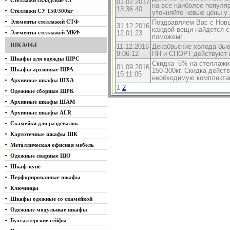
Стеллажи складские СГ
01.02.2017
на все наиболее популя
13:36:40
Стеллажи СУ 150/300кг
уточняйте новые цены у
Элементы стеллажей СТФ
Поздравляем Вас с Новы
31.12.2016
каждой вещи найдется с
Элементы стеллажей МКФ
12:01:23
поможем!
ШКАФЫ
11.12.2016
Декабрьские холода бью
9:06:12
ПН и СПОРТ действуют п
Шкафы для одежды ШРС
Скидка -5% на стеллажи 
01.09.2016
Шкафы архивные ШРА
150-300кг. Скидка дейс
15:11:05
необходимую комплектац
Архивные шкафы ШХА
1
2
Одежные сборные ШРК
Архивные шкафы ШАМ
Архивные шкафы ALR
Скамейки для раздевалок
Картотечные шкафы ШК
Металлическая офисная мебель
Одежные сварные ШО
Шкаф-купе
Перфорированные шкафы
Ключницы
Шкафы одежные со скамейкой
Одежные модульные шкафы
Бухгалтерские сейфы