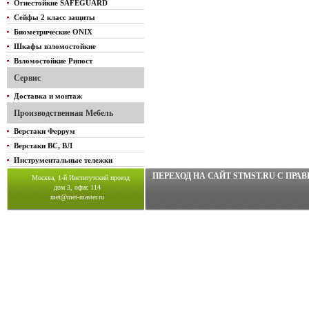
Огнестойкие SAFEGUARD
Сейфы 2 класс защиты
Биометрические ONIX
Шкафы взломостойкие
Взломостойкие Рипост
Сервис
Доставка и монтаж
Производственная Мебель
Верстаки Феррум
Верстаки ВС, ВЛ
Инструментальные тележки
ПЕРЕХОД НА САЙТ STMST.RU C ПР
Москва, 1-й Институтский проезд
дом 3, офис 114
met@met-master.ru