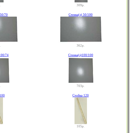
.
309р.
 50/70
Стенка(з) 50/100
.
362р.
100/74
Стенка(з)100/100
.
703р.
100
Стойка 120
105р.