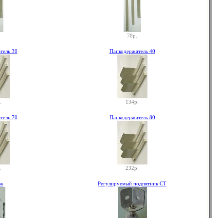
78р.
тель 30
Папкодержатель 40
.
134р.
тель 70
Папкодержатель 80
.
232р.
еж
Регулируемый подпятник СТ