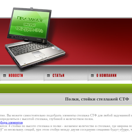
Полки, стойки стеллажей СТФ
но. Вы можете самостоятельно подобрать элементы стеллажа СТФ для любой задуманной ва
пределиться с высотой стеллажа, глубиной и количеством полок.
дбора элементов
ся: 4 стойки по высоте стеллажа и полки - желаемое количество в стеллаже, где ширина по
" из нескольких секций, при этом стойки между двумя соседними секциями будут общие, чт