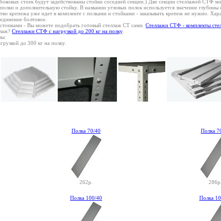
е боковых стоек будут задействованы стойки соседней секции.) Две секции стеллажей СТФ 
 полки и дополнительную стойку. В названии угловых полок используется значение глубины
во крепежа уже идет в комплекте с полками и стойками - заказывать крепеж не нужно. Харак
единение болтовое.
и стоиками - Вы можете подобрать готовый стеллаж СТ сами.
Стеллажи СТФ - комплекты сте
ллаж?
Стеллажи СТФ с нагрузкой до 200 кг на полку
.
фы:
грузкой до 300 кг на полку.
Полка 70/40
Полка 7
262р.
286р
Полка 100/40
Полка 10