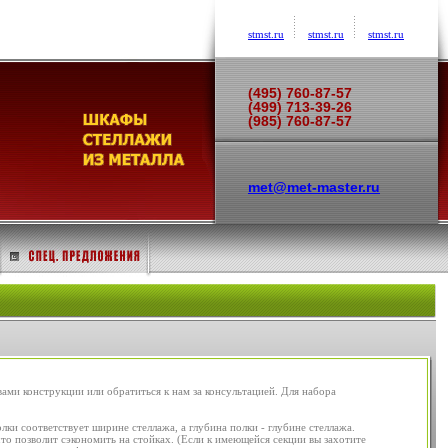
stmst.ru
stmst.ru
stmst.ru
(495) 760-87-57
(499) 713-39-26
(985) 760-87-57
met@met-master.ru
ми конструкции или обратиться к нам за консультацией. Для набора
лки соответствует ширине стеллажа, а глубина полки - глубине стеллажа.
о позволит сэкономить на стойках. (Если к имеющейся секции вы захотите