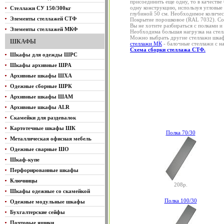
присоединить еще одну, то в качеств
одну конструкцию, используя угловые
Стеллажи СУ 150/300кг
глубиной 50 см. Необходимое количест
Элементы стеллажей СТФ
Покрытие порошковое (RAL 7032). Со
Вы не хотите разбираться с полками 
Элементы стеллажей МКФ
Необходима большая нагрузка на сте
Можно выбрать другие стеллажи шка
ШКАФЫ
стеллажи МК
- балочные стеллажи с на
Схема сборки стеллажа СТФ.
Шкафы для одежды ШРС
Шкафы архивные ШРА
Архивные шкафы ШХА
Одежные сборные ШРК
Архивные шкафы ШАМ
Архивные шкафы ALR
Скамейки для раздевалок
Картотечные шкафы ШК
Полка 70/30
Металлическая офисная мебель
Одежные сварные ШО
Шкаф-купе
Перфорированные шкафы
Ключницы
208р.
Шкафы одежные со скамейкой
Полка 100/30
Одежные модульные шкафы
Бухгалтерские сейфы
Почтовые ящики