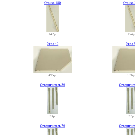
Стойка 180
Стойка 
142р.
154р
Угол 40
Угол 
495р.
576р
Ограничитель 30
Ограничит
23р.
27р.
Ограничитель 70
Ограничит