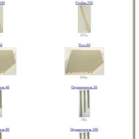
200
Стойка 250
.
197р.
50
Угол 60
.
680р.
ель 40
Ограничитель 50
39р.
ель 80
Ограничитель 100