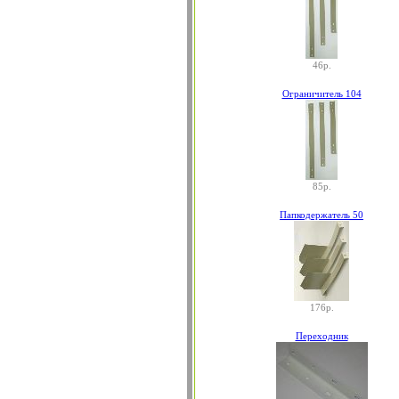
46р.
Ограничитель 104
85р.
Папкодержатель 50
176р.
Переходник