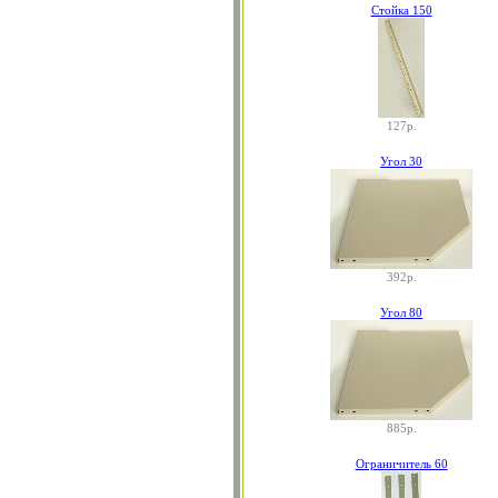
Стойка 150
127р.
Угол 30
392р.
Угол 80
885р.
Ограничитель 60