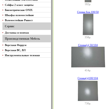
182р.
Сейфы 2 класс защиты
Биометрические ONIX
Стенка бок.100/50
Шкафы взломостойкие
Взломостойкие Рипост
Сервис
Доставка и монтаж
358р.
Производственная Мебель
Верстаки Феррум
Стенка(з) 50/104
Верстаки ВС, ВЛ
Инструментальные тележки
414р.
Стенка(з)100/104
730р.