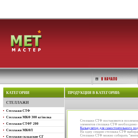
КАТЕГОРИИ
ПРОДУКЦИЯ В КАТЕГОРИИ:
СТЕЛЛАЖИ
Стеллажи СТФ
Стеллажи МКФ 300 кг/полка
Стеллажи СТФ поставляются поэлемент
Стеллажи СТФУ 200
элементов стеллажа СТФ необходимо о
Калькулятор для самостоятельного по
Стеллажи МКФЛ
На одну секцию стеллажа СТФ выбирают
Стеллажи СТФ можно собирать "лентой
Стеллажи складские СГ