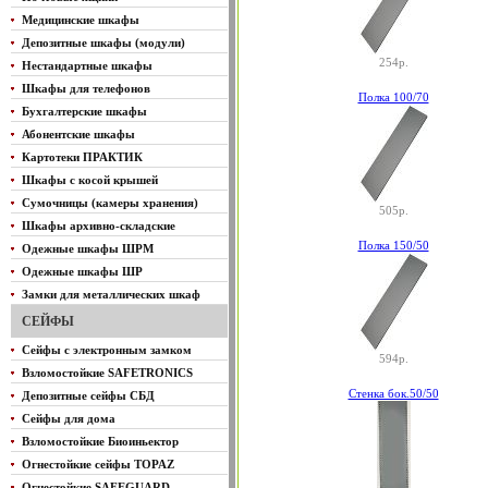
Медицинские шкафы
Депозитные шкафы (модули)
254р.
Нестандартные шкафы
Шкафы для телефонов
Полка 100/70
Бухгалтерские шкафы
Абонентские шкафы
Картотеки ПРАКТИК
Шкафы с косой крышей
Сумочницы (камеры хранения)
505р.
Шкафы архивно-складские
Полка 150/50
Одежные шкафы ШРМ
Одежные шкафы ШР
Замки для металлических шкаф
СЕЙФЫ
Сейфы с электронным замком
594р.
Взломостойкие SAFETRONICS
Стенка бок.50/50
Депозитные сейфы СБД
Сейфы для дома
Взломостойкие Биоиньектор
Огнестойкие сейфы TOPAZ
Огнестойкие SAFEGUARD