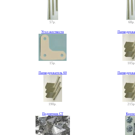
57р.
68р.
Угол жесткости
Папкодержа
15р.
105р
Папкодержатель 60
Папкодержа
190р.
215р
Подпятник СТ
Креп