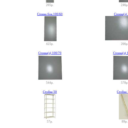
205р.
246р
Стенка бок.100/60
Стенка(з)
425р.
266р
Стенка(з) 100/70
Стенка(з) 
544р.
578р
Стойка 50
Стойка 
57р.
89р.