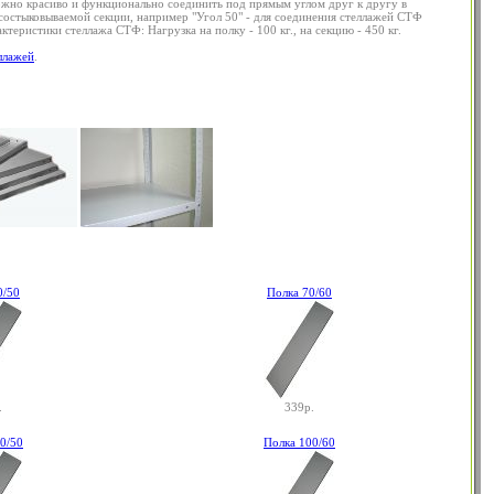
можно красиво и функционально соединить под прямым углом друг к другу в
 состыковываемой секции, например "Угол 50" - для соединения стеллажей СТФ
теристики стеллажа СТФ: Нагрузка на полку - 100 кг., на секцию - 450 кг.
ллажей
.
0/50
Полка 70/60
.
339р.
0/50
Полка 100/60