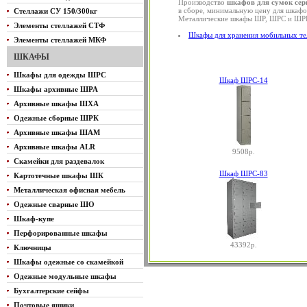
Производство
шкафов для сумок се
в сборе, минимальную цену для шкафо
Стеллажи СУ 150/300кг
Металлические шкафы ШР, ШРС и ШРК 
Элементы стеллажей СТФ
Шкафы для хранения мобильных те
Элементы стеллажей МКФ
ШКАФЫ
Шкафы для одежды ШРС
Шкаф ШРС-14
Шкафы архивные ШРА
Архивные шкафы ШХА
Одежные сборные ШРК
Архивные шкафы ШАМ
Архивные шкафы ALR
9508р.
Скамейки для раздевалок
Шкаф ШРС-83
Картотечные шкафы ШК
Металлическая офисная мебель
Одежные сварные ШО
Шкаф-купе
Перфорированные шкафы
43392р.
Ключницы
Шкафы одежные со скамейкой
Одежные модульные шкафы
Бухгалтерские сейфы
Почтовые ящики