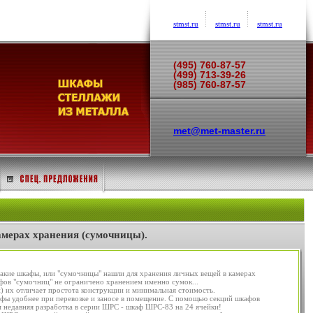
stmst.ru
stmst.ru
stmst.ru
(495) 760-87-57
(499) 713-39-26
(985) 760-87-57
met@met-master.ru
мерах хранения (сумочницы).
акие шкафы, или "сумочницы" нашли для хранения личных вещей в камерах
фов "сумочниц" не ограничено хранением именно сумок...
 их отличает простота конструкции и минимальная стоимость.
ы удобнее при перевозке и заносе в помещение. С помощью секций шкафов
недавняя разработка в серии ШРС - шкаф ШРС-83 на 24 ячейки!