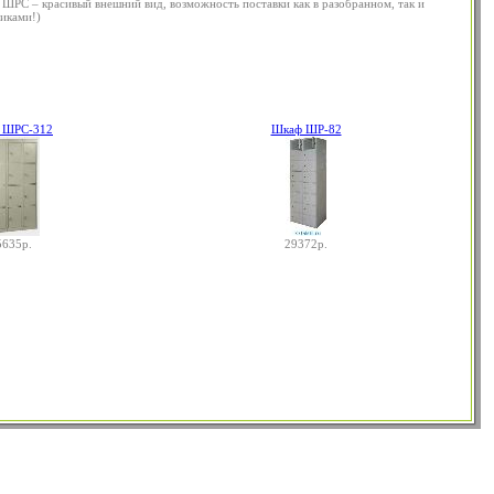
 ШРС – красивый внешний вид, возможность поставки как в разобранном, так и
иками!)
 ШРС-312
Шкаф ШР-82
5635р.
29372р.