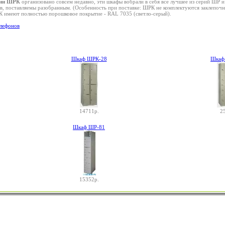
рии ШРК
организовано совсем недавно, эти шкафы вобрали в себя все лучшее из серий ШР и
в, поставляемы разобранным. (Особенность при поставке: ШРК не комплектуются заклепочн
имеют полностью порошковое покрытие - RAL 7035 (светло-серый).
лефонов
Шкаф ШРК-28
Шкаф
14711р.
2
Шкаф ШР-81
15352р.