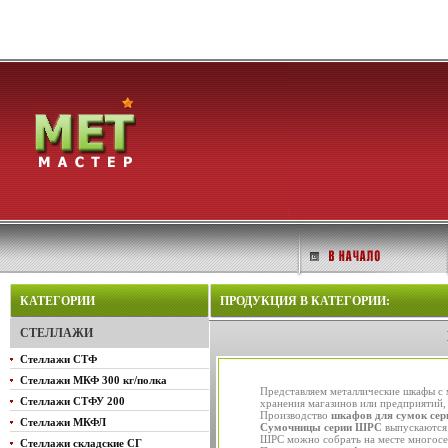
КАТЕГОРИИ
ПРОДУКЦИЯ В КАТЕГОРИИ:
СТЕЛЛАЖИ
Стеллажи СТФ
Стеллажи МКФ 300 кг/полка
Представляем металлические шкафы с 
Стеллажи СТФУ 200
хранения магазинов или предприятий,
Производство
шкафов для сумок се
Стеллажи МКФЛ
Сумочницы серии ШРС
выпускаются 
ШРС можно собрать на месте многосе
Стеллажи складские СГ