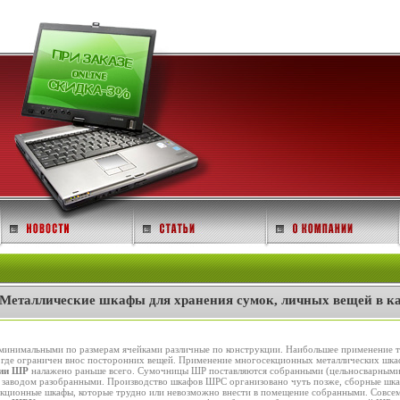
Металлические шкафы для хранения сумок, личных вещей в ка
минимальными по размерам ячейками различные по конструкции. Наибольшее применение т
 где ограничен внос посторонних вещей. Применение многосекционных металлических шка
рии ШР
налажено раньше всего. Сумочницы ШР поставляются собранными (цельносварными)
заводом разобранными. Производство шкафов ШРС организовано чуть позже, сборные шкаф
кционные шкафы, которые трудно или невозможно внести в помещение собранными. Совсем 