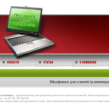
Шкафчики для ключей (ключницы
- ключницы
– предназначены для хранения различного количества ключей. Ключницы выпол
 - на 20, 48, 96 ключей.
ны отверстиями для крепления к стене. Для запирания ключниц используются почтовые за