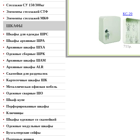
Стеллажи СУ 150/300кг
Элементы стеллажей СТФ
KС-20
Элементы стеллажей МКФ
ШКАФЫ
Шкафы для одежды ШРС
Шкафы архивные ШРА
711р.
Архивные шкафы ШХА
Одежные сборные ШРК
Архивные шкафы ШАМ
Архивные шкафы ALR
Скамейки для раздевалок
Картотечные шкафы ШК
Металлическая офисная мебель
Одежные сварные ШО
Шкаф-купе
Перфорированные шкафы
Ключницы
Шкафы одежные со скамейкой
Одежные модульные шкафы
Бухгалтерские сейфы
Почтовые ящики