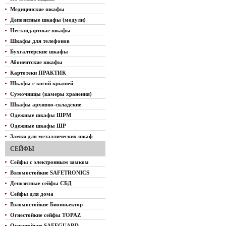
Медицинские шкафы
Депозитные шкафы (модули)
Нестандартные шкафы
Шкафы для телефонов
Бухгалтерские шкафы
Абонентские шкафы
Картотеки ПРАКТИК
Шкафы с косой крышей
Сумочницы (камеры хранения)
Шкафы архивно-складские
Одежные шкафы ШРМ
Одежные шкафы ШР
Замки для металлических шкаф
СЕЙФЫ
Сейфы с электронным замком
Взломостойкие SAFETRONICS
Депозитные сейфы СБД
Сейфы для дома
Взломостойкие Биоиньектор
Огнестойкие сейфы TOPAZ
Огнестойкие SAFEGUARD