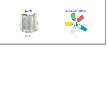
КС-96
Бирки для ключей
1498р.
3р.