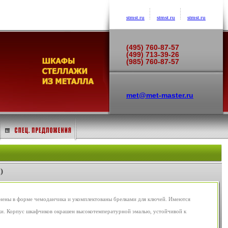
stmst.ru
stmst.ru
stmst.ru
(495) 760-87-57
(499) 713-39-26
(985) 760-87-57
met@met-master.ru
)
нены в форме чемоданчика и укомплектованы брелками для ключей. Имеются
мки. Корпус шкафчиков окрашен высокотемпературной эмалью, устойчивой к