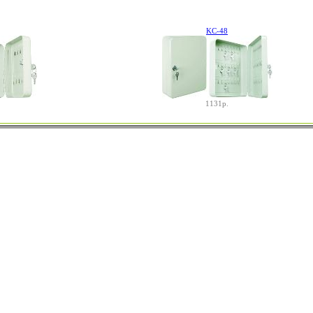
KС-48
1131р.