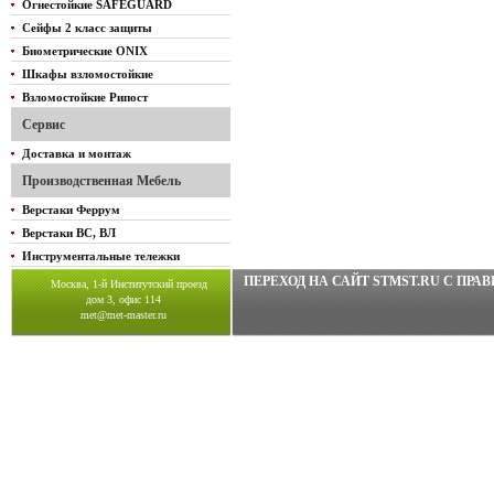
Огнестойкие SAFEGUARD
Сейфы 2 класс защиты
Биометрические ONIX
Шкафы взломостойкие
Взломостойкие Рипост
Сервис
Доставка и монтаж
Производственная Мебель
Верстаки Феррум
Верстаки ВС, ВЛ
Инструментальные тележки
ПЕРЕХОД НА САЙТ STMST.RU C ПР
Москва, 1-й Институтский проезд
дом 3, офис 114
met@met-master.ru