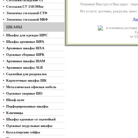
Стеллажи складские СГ
Отправим Ваш груз в Ваш адрес - пе
Стеллажи СУ 150/300кг
Все услуги: доставка, разгрузка, зано
Элементы стеллажей СТФ
Дос
Элементы стеллажей МКФ
ШКАФЫ
Шкафы для одежды ШРС
от 15
Шкафы архивные ШРА
Архивные шкафы ШХА
Одежные сборные ШРК
Архивные шкафы ШАМ
Архивные шкафы ALR
Скамейки для раздевалок
Картотечные шкафы ШК
Металлическая офисная мебель
Одежные сварные ШО
Шкаф-купе
Перфорированные шкафы
Ключницы
Шкафы одежные со скамейкой
Одежные модульные шкафы
Бухгалтерские сейфы