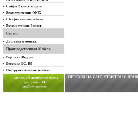
Сейфы 2 класс защиты
Биометрические ONIX
Шкафы взломостойкие
Взломостойкие Рипост
Сервис
Доставка и монтаж
Производственная Мебель
Верстаки Феррум
Верстаки ВС, ВЛ
Инструментальные тележки
ПЕРЕХОД НА САЙТ STMST.RU C ПР
Москва, 1-й Институтский проезд
дом 3, офис 114
met@met-master.ru