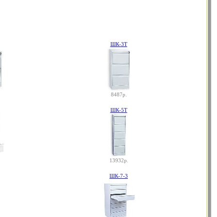
ШК-3Т
8487р.
ШК-5Т
13932р.
ШК-7-3