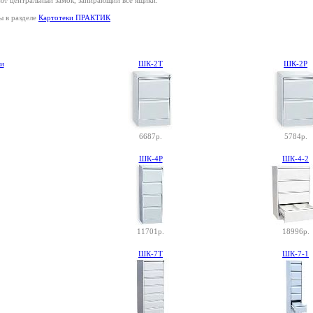
ют центральный замок, запирающий все ящики.
ы в разделе
Картотеки ПРАКТИК
ки
ШК-2Т
ШК-2Р
6687р.
5784р.
ШК-4Р
ШК-4-2
11701р.
18996р.
ШК-7Т
ШК-7-1