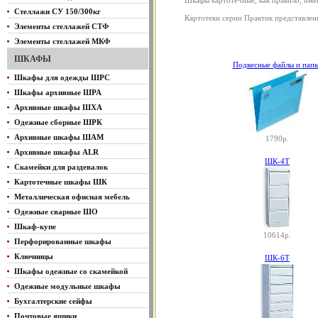
Шкафы картотечные, как правило, име
Стеллажи СУ 150/300кг
Картотеки серии Практик представлен
Элементы стеллажей СТФ
Элементы стеллажей МКФ
ШКАФЫ
Подвесные файлы и пап
Шкафы для одежды ШРС
Шкафы архивные ШРА
Архивные шкафы ШХА
Одежные сборные ШРК
Архивные шкафы ШАМ
1790р.
Архивные шкафы ALR
ШК-4Т
Скамейки для раздевалок
Картотечные шкафы ШК
Металлическая офисная мебель
Одежные сварные ШО
Шкаф-купе
10614р.
Перфорированные шкафы
Ключницы
ШК-6Т
Шкафы одежные со скамейкой
Одежные модульные шкафы
Бухгалтерские сейфы
Почтовые ящики