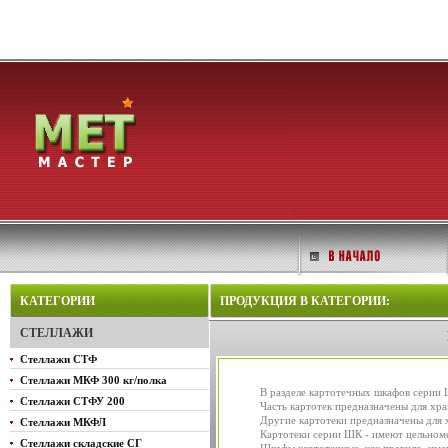
КАТЕГОРИИ
ПРОДУКЦИЯ В КАТЕГОРИИ:
СТЕЛЛАЖИ
Стеллажи СТФ
Стеллажи МКФ 300 кг/полка
В разделе картотечных шкафов серии
Стеллажи СТФУ 200
Часть картотек предназначены для хр
Другие картотеки предназначены для 
Стеллажи МКФЛ
Картотеки серии ШК - имеют цельноме
Стеллажи складские СГ