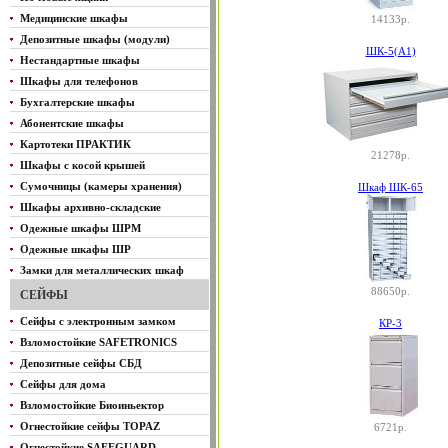
Медицинские шкафы
14133р.
Депозитные шкафы (модули)
ШК-5(A1)
Нестандартные шкафы
Шкафы для телефонов
Бухгалтерские шкафы
Абонентские шкафы
Картотеки ПРАКТИК
21278р.
Шкафы с косой крышей
Сумочницы (камеры хранения)
Шкаф ШК-65
Шкафы архивно-складские
Одежные шкафы ШРМ
Одежные шкафы ШР
Замки для металлических шкаф
88650р.
СЕЙФЫ
Сейфы с электронным замком
КР-3
Взломостойкие SAFETRONICS
Депозитные сейфы СБД
Сейфы для дома
Взломостойкие Биоиньектор
Огнестойкие сейфы TOPAZ
6721р.
Огнестойкие SAFEGUARD