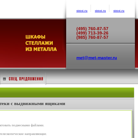
stmst.ru
stmst.ru
stmst.ru
(495) 760-87-57
(499) 713-39-26
(985) 760-87-57
met@met-master.ru
отеки с выдвижными ящиками
ектовать подвесными файлами.
телескопические направляющие.