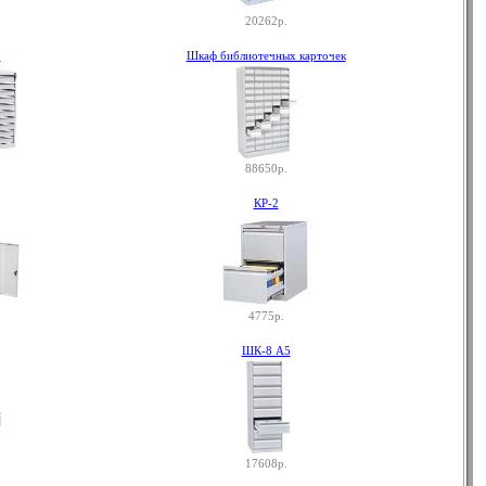
20262р.
1
Шкаф библиотечных карточек
88650р.
КР-2
4775р.
ШК-8 А5
17608р.