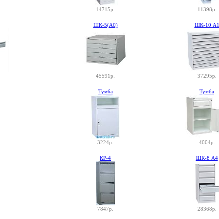
14715р.
11398р.
ШК-5(A0)
ШК-10 А
45591р.
37295р.
Тумба
Тумба
3224р.
4004р.
КР-4
ШК-8 А4
7847р.
28368р.