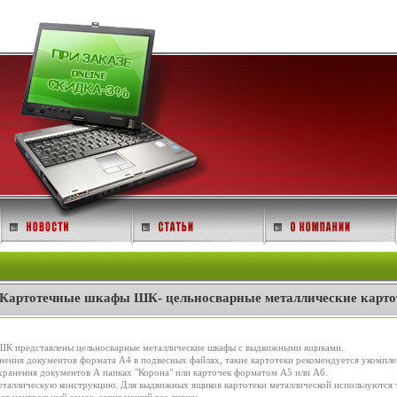
Картотечные шкафы ШК- цельносварные металлические карт
 ШК представлены цельносварные металлические шкафы с выдвижными ящиками.
анения документов формата А4 в подвесных файлах, такие картотеки рекомендуется укомпл
хранения документов А папках "Корона" или карточек форматом А5 или А6.
таллическую конструкцию. Для выдвижных ящиков картотеки металлической используются 