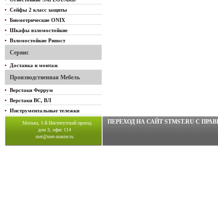
Сейфы 2 класс защиты
Биометрические ONIX
Шкафы взломостойкие
Взломостойкие Рипост
Сервис
Доставка и монтаж
Производственная Мебель
Верстаки Феррум
Верстаки ВС, ВЛ
Инструментальные тележки
ПЕРЕХОД НА САЙТ STMST.RU C ПР
Москва, 1-й Институтский проезд
дом 3, офис 114
met@met-master.ru