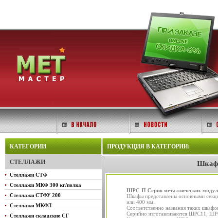
КАТЕГОРИИ
ПРОДУКЦИЯ В КАТЕГОРИИ:
СТЕЛЛАЖИ
Шкафы
Стеллажи СТФ
Стеллажи МКФ 300 кг/полка
ШРС-П Серия металлических модул
Стеллажи СТФУ 200
Шкафы представлены основными секци
или 400 мм.
Стеллажи МКФЛ
Соответственно названия таких шка
Серийно изготавливаются ШРС11, ШРС
Стеллажи складские СГ