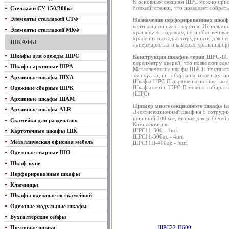
К основным секциям ШРС можно при
боковой стенки, что позволяет собра
Стеллажи СУ 150/300кг
Элементы стеллажей СТФ
Назначение перфорированных шкаф
вентиляционные отверстия. Использов
Элементы стеллажей МКФ
хранящуюся одежду, но и обеспечива
хранения одежды сотрудников, для пер
ШКАФЫ
супермаркетах и камерах хранения пр
Шкафы для одежды ШРС
Конструкция шкафов серии ШРС-П.
переиметру дверей, что позволяет сд
Шкафы архивные ШРА
Металлические шкафы ШРСП поставляют
эксплуатации - сборка на заклепках, 
Архивные шкафы ШХА
Шкафы ШРС-П окрашены полностью св
Шкафы серии ШРС-П можно собирать ч
Одежные сборные ШРК
(ШРС).
Архивные шкафы ШАМ
Пример многосекционного шкафа (л
Архивные шкафы ALR
Десятисекционный шкаф на 5 сотрудни
шириной 300 мм, второе для рабочей
Скамейки для раздевалок
Комплектация:
ШРС11-300 - 1шт.
Картотечные шкафы ШК
ШРС11-300дс - 4шт.
Металлическая офисная мебель
ШРС11П-400дс - 5шт.
Одежные сварные ШО
Шкаф-купе
Перфорированные шкафы
Ключницы
Шкафы одежные со скамейкой
Одежные модульные шкафы
Бухгалтерские сейфы
Почтовые ящики
ШРС22-П600