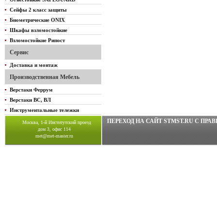
Сейфы 2 класс защиты
Биометрические ONIX
Шкафы взломостойкие
Взломостойкие Рипост
Сервис
Доставка и монтаж
Производственная Мебель
Верстаки Феррум
Верстаки ВС, ВЛ
Инструментальные тележки
ПЕРЕХОД НА САЙТ STMST.RU C ПР
Москва, 1-й Институтский проезд
дом 3, офис 114
met@met-master.ru