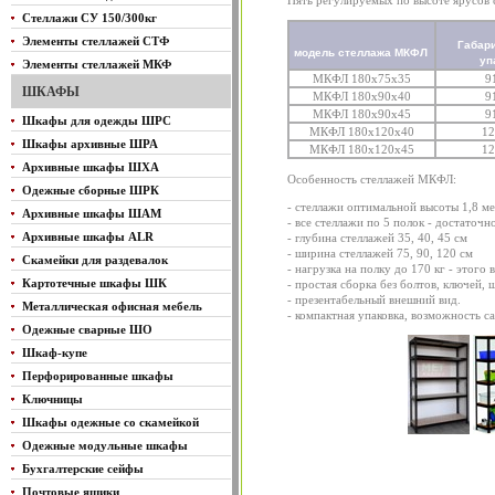
Пять регулируемых по высоте ярусов 
Стеллажи СУ 150/300кг
Элементы стеллажей СТФ
Габар
модель стеллажа МКФЛ
уп
Элементы стеллажей МКФ
МКФЛ 180x75x35
9
ШКАФЫ
МКФЛ 180x90x40
9
МКФЛ 180x90x45
9
Шкафы для одежды ШРС
МКФЛ 180x120x40
12
Шкафы архивные ШРА
МКФЛ 180x120x45
12
Архивные шкафы ШХА
Особенность стеллажей МКФЛ:
Одежные сборные ШРК
- стеллажи оптимальной высоты 1,8 м
Архивные шкафы ШАМ
- все стеллажи по 5 полок - достаточн
Архивные шкафы ALR
- глубина стеллажей 35, 40, 45 см
- ширина стеллажей 75, 90, 120 см
Скамейки для раздевалок
- нагрузка на полку до 170 кг - этог
Картотечные шкафы ШК
- простая сборка без болтов, ключей,
- презентабельный внешний вид.
Металлическая офисная мебель
- компактная упаковка, возможность с
Одежные сварные ШО
Шкаф-купе
Перфорированные шкафы
Ключницы
Шкафы одежные со скамейкой
Одежные модульные шкафы
Бухгалтерские сейфы
Почтовые ящики