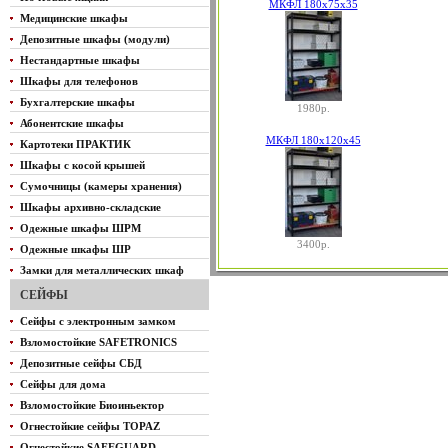
МКФЛ 180x75x35
Медицинские шкафы
Депозитные шкафы (модули)
Нестандартные шкафы
Шкафы для телефонов
Бухгалтерские шкафы
1980р.
Абонентские шкафы
МКФЛ 180x120x45
Картотеки ПРАКТИК
Шкафы с косой крышей
Сумочницы (камеры хранения)
Шкафы архивно-складские
Одежные шкафы ШРМ
3400р.
Одежные шкафы ШР
Замки для металлических шкаф
СЕЙФЫ
Сейфы с электронным замком
Взломостойкие SAFETRONICS
Депозитные сейфы СБД
Сейфы для дома
Взломостойкие Биоиньектор
Огнестойкие сейфы TOPAZ
Огнестойкие SAFEGUARD