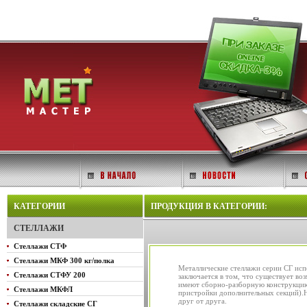
КАТЕГОРИИ
ПРОДУКЦИЯ В КАТЕГОРИИ:
СТЕЛЛАЖИ
Стеллажи СТФ
Стеллажи МКФ 300 кг/полка
Металлические стеллажи серии СГ испо
Стеллажи СТФУ 200
заключается в том, что существует во
имеют сборно-разборную конструкцию,
Стеллажи МКФЛ
пристройки дополнительных секций).Н
друг от друга.
Стеллажи складские СГ