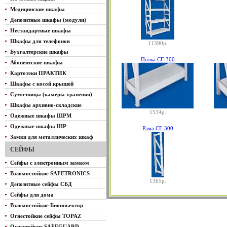
Медицинские шкафы
Депозитные шкафы (модули)
Нестандартные шкафы
Шкафы для телефонов
11390р.
Бухгалтерские шкафы
Полка СГ-300
Абонентские шкафы
Картотеки ПРАКТИК
Шкафы с косой крышей
Сумочницы (камеры хранения)
Шкафы архивно-складские
1534р.
Одежные шкафы ШРМ
Одежные шкафы ШР
Рама СГ-300
Замки для металлических шкаф
СЕЙФЫ
Сейфы с электронным замком
Взломостойкие SAFETRONICS
1365р.
Депозитные сейфы СБД
Сейфы для дома
Взломостойкие Биоиньектор
Огнестойкие сейфы TOPAZ
Огнестойкие SAFEGUARD