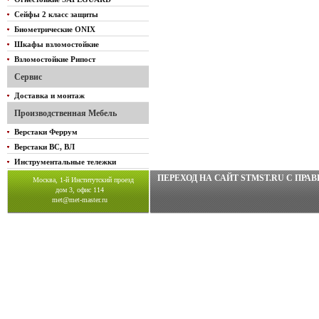
Сейфы 2 класс защиты
Биометрические ONIX
Шкафы взломостойкие
Взломостойкие Рипост
Сервис
Доставка и монтаж
Производственная Мебель
Верстаки Феррум
Верстаки ВС, ВЛ
Инструментальные тележки
ПЕРЕХОД НА САЙТ STMST.RU C ПР
Москва, 1-й Институтский проезд
дом 3, офис 114
met@met-master.ru