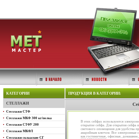
КАТЕГОРИИ
ПРОДУКЦИЯ В КАТЕГОРИИ:
СТЕЛЛАЖИ
Се
Стеллажи СТФ
Стеллажи МКФ 300 кг/полка
В этих сейфах используются электрон
Стеллажи СТФУ 200
открытие сейфа. Для открытия сейфа и
светового оповещения для удобства п
Стеллажи МКФЛ
аварийным ключом. Все электронные с
как гостиничные, офисные, домашние,
Стеллажи складские СГ