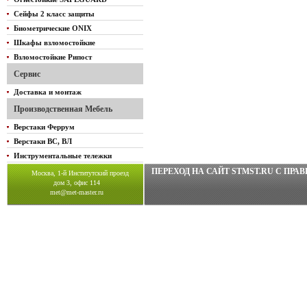
Сейфы 2 класс защиты
Биометрические ONIX
Шкафы взломостойкие
Взломостойкие Рипост
Сервис
Доставка и монтаж
Производственная Мебель
Верстаки Феррум
Верстаки ВС, ВЛ
Инструментальные тележки
ПЕРЕХОД НА САЙТ STMST.RU C ПР
Москва, 1-й Институтский проезд
дом 3, офис 114
met@met-master.ru