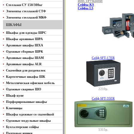
ИНСТРУКЦИИ
Cейфы KS
Стеллажи СУ 150/300кг
Cейфы LS
Элементы стеллажей СТФ
Элементы стеллажей МКФ
ШКАФЫ
Шкафы для одежды ШРС
Шкафы архивные ШРА
Архивные шкафы ШХА
Одежные сборные ШРК
Архивные шкафы ШАМ
Сейф SFT-17ER
Архивные шкафы ALR
Скамейки для раздевалок
Картотечные шкафы ШК
Металлическая офисная мебель
2210р.
Одежные сварные ШО
Шкаф-купе
Сейф SFT-35ER
Перфорированные шкафы
Ключницы
Шкафы одежные со скамейкой
Одежные модульные шкафы
Бухгалтерские сейфы
5315р.
Почтовые ящики