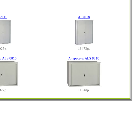
2015
AL2018
025р.
18473р.
ь ALS 8815
Антресоль ALS 8818
027р.
11948р.