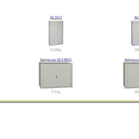
AL2012
AL
12200р.
16
Антресоль ALS 8812
Антресол
7713р.
10