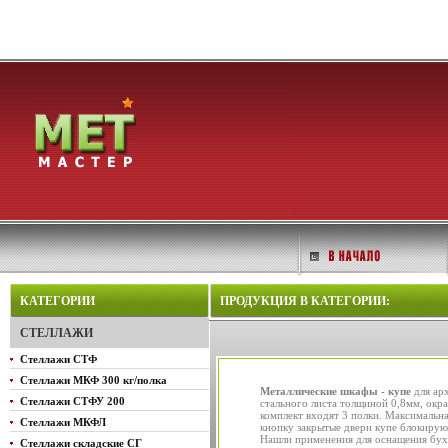
КАТЕГОРИИ
ПРОДУКЦИЯ В КАТЕГОРИИ:
СТЕЛЛАЖИ
Стеллажи СТФ
Стеллажи МКФ 300 кг/полка
Металлические шкафы - купе
для ар
Стеллажи СТФУ 200
стального листа толщиной 0,8мм, окр
комплект входят 3 полки. Максимальна
Стеллажи МКФЛ
кнопку закрытые двери купе блокирую
Нашли применения для оснащения бухг
Стеллажи складские СГ