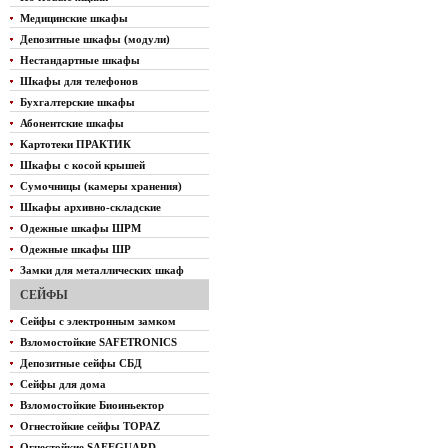
Медицинские шкафы
Депозитные шкафы (модули)
Нестандартные шкафы
Шкафы для телефонов
Бухгалтерские шкафы
Абонентские шкафы
Картотеки ПРАКТИК
Шкафы с косой крышей
Сумочницы (камеры хранения)
Шкафы архивно-складские
Одежные шкафы ШРМ
Одежные шкафы ШР
Замки для металлических шкаф
СЕЙФЫ
Сейфы с электронным замком
Взломостойкие SAFETRONICS
Депозитные сейфы СБД
Сейфы для дома
Взломостойкие Биоиньектор
Огнестойкие сейфы TOPAZ
Огнестойкие SAFEGUARD