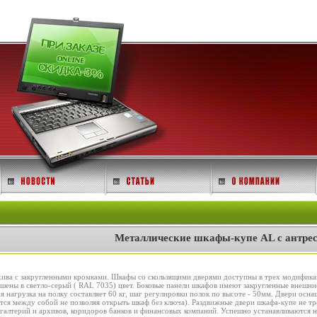
Металлические шкафы-купе AL с антре
хива с закругленными кромками. Шкафы со скользящими дверями доступны в трех модифик
ашены в светло-серый ( RAL 7035) цвет. Боковые панели шкафов имеют закругленные внешн
я нагрузка на полку составляет 60 кг, шаг регулировки полок по высоте - 50мм. Двери осн
тся между собой не позволяя открыть шкаф без ключа). Раздвижные двери шкафа-купе не т
алтерий и архивов, коридоров банков и финансовых компаний. Успешно устанавливаются на