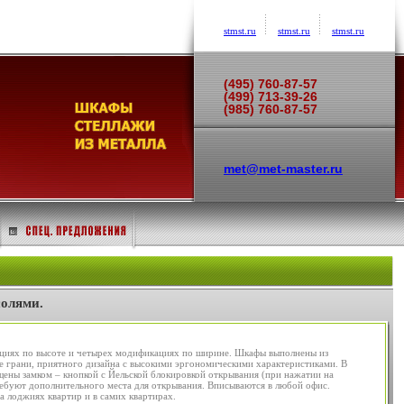
stmst.ru
stmst.ru
stmst.ru
(495) 760-87-57
(499) 713-39-26
(985) 760-87-57
met@met-master.ru
солями.
ациях по высоте и четырех модификациях по ширине. Шкафы выполнены из
ие грани, приятного дизайна с высокими эргономическими характеристиками. В
ащены замком – кнопкой с Йельской блокировкой открывания (при нажатии на
ребуют дополнительного места для открывания. Вписываются в любой офис.
 лоджиях квартир и в самих квартирах.