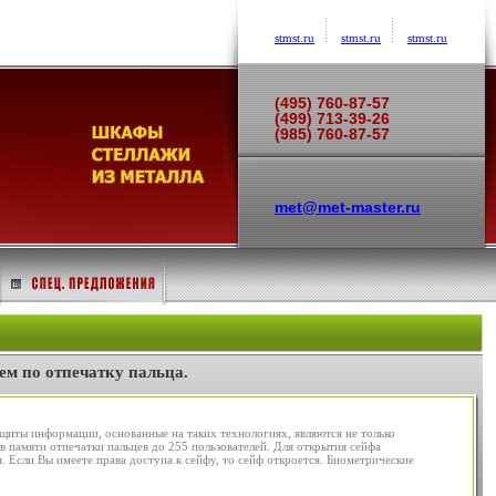
stmst.ru
stmst.ru
stmst.ru
(495) 760-87-57
(499) 713-39-26
(985) 760-87-57
met@met-master.ru
м по отпечатку пальца.
щиты информации, основанные на таких технологиях, являются не только
памяти отпечатки пальцев до 255 пользователей. Для открытия сейфа
 Если Вы имеете права доступа к сейфу, то сейф откроется. Биометрические