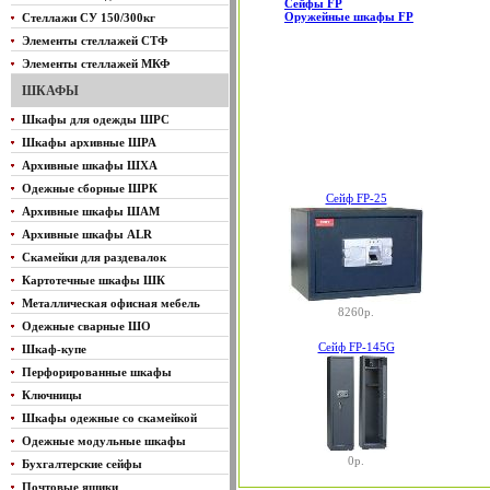
Сейфы FP
Оружейные шкафы FP
Стеллажи СУ 150/300кг
Элементы стеллажей СТФ
Элементы стеллажей МКФ
ШКАФЫ
Шкафы для одежды ШРС
Шкафы архивные ШРА
Архивные шкафы ШХА
Одежные сборные ШРК
Сейф FP-25
Архивные шкафы ШАМ
Архивные шкафы ALR
Скамейки для раздевалок
Картотечные шкафы ШК
Металлическая офисная мебель
8260р.
Одежные сварные ШО
Сейф FP-145G
Шкаф-купе
Перфорированные шкафы
Ключницы
Шкафы одежные со скамейкой
Одежные модульные шкафы
0р.
Бухгалтерские сейфы
Почтовые ящики