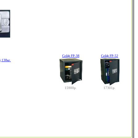
Сейф FP-38
Сейф FP-52
15900р.
17301р.