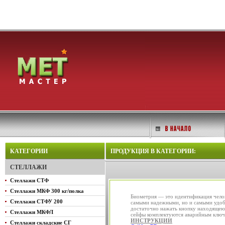
КАТЕГОРИИ
ПРОДУКЦИЯ В КАТЕГОРИИ:
СТЕЛЛАЖИ
Стеллажи СТФ
Стеллажи МКФ 300 кг/полка
Биометрия — это идентификация челов
Стеллажи СТФУ 200
самыми надежными, но и самыми удобн
достаточно нажать кнопку находящеюс
Стеллажи МКФЛ
сейфы комплектуются аварийным ключ
ИНСТРУКЦИИ
Стеллажи складские СГ