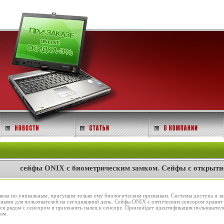
cейфы ONIX с биометрическим замком. Сейфы с открытие
ека по уникальным, присущим только ему биологическим признакам. Системы доступа и за
ыми для пользователей на сегодняшний день. Сейфы ONIX с оптическим сенсором хранят в 
я рядом с сенсором и приложить палец к сенсору. Произойдет идентификация пользователя.
ом.