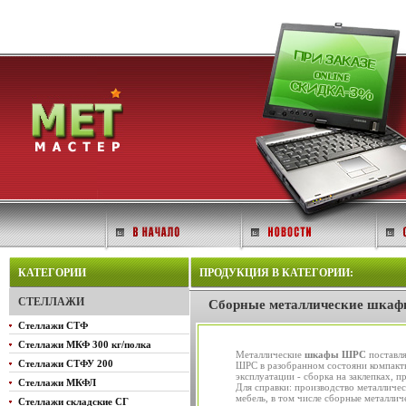
КАТЕГОРИИ
ПРОДУКЦИЯ В КАТЕГОРИИ:
СТЕЛЛАЖИ
Сборные металлические шкаф
Стеллажи СТФ
Стеллажи МКФ 300 кг/полка
Металлические
шкафы ШРС
поставля
Стеллажи СТФУ 200
ШРС в разобранном состояни компактн
эксплуатации - сборка на заклепках,
Стеллажи МКФЛ
Для справки: производство металличе
мебель, в том числе сборные металлич
Стеллажи складские СГ