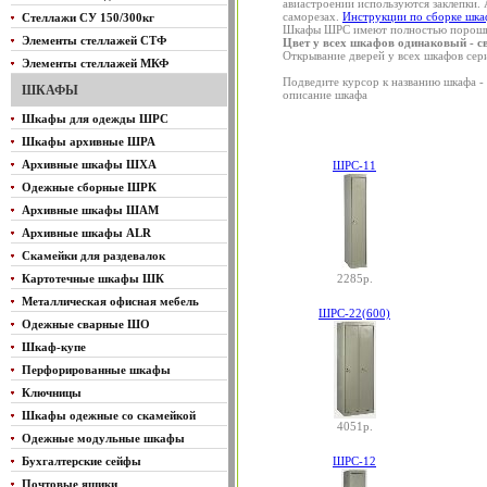
авиастроении используются заклепки. 
саморезах.
Инструкции по сборке шк
Стеллажи СУ 150/300кг
Шкафы ШРС имеют полностью порошко
Элементы стеллажей СТФ
Цвет у всех шкафов одинаковый - св
Открывание дверей у всех шкафов сери
Элементы стеллажей МКФ
Подведите курсор к названию шкафа - 
ШКАФЫ
описание шкафа
Шкафы для одежды ШРС
Шкафы архивные ШРА
Архивные шкафы ШХА
ШРС-11
Одежные сборные ШРК
Архивные шкафы ШАМ
Архивные шкафы ALR
Скамейки для раздевалок
Картотечные шкафы ШК
2285р.
Металлическая офисная мебель
ШРС-22(600)
Одежные сварные ШО
Шкаф-купе
Перфорированные шкафы
Ключницы
Шкафы одежные со скамейкой
4051р.
Одежные модульные шкафы
Бухгалтерские сейфы
ШРС-12
Почтовые ящики