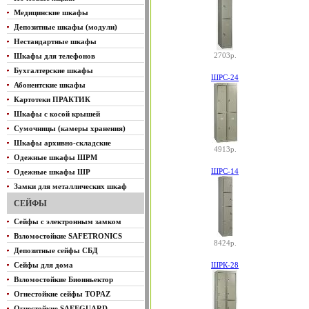
Медицинские шкафы
Депозитные шкафы (модули)
Нестандартные шкафы
2703р.
Шкафы для телефонов
Бухгалтерские шкафы
ШРС-24
Абонентские шкафы
Картотеки ПРАКТИК
Шкафы с косой крышей
Сумочницы (камеры хранения)
Шкафы архивно-складские
4913р.
Одежные шкафы ШРМ
ШРС-14
Одежные шкафы ШР
Замки для металлических шкаф
СЕЙФЫ
Сейфы с электронным замком
Взломостойкие SAFETRONICS
8424р.
Депозитные сейфы СБД
Сейфы для дома
ШРК-28
Взломостойкие Биоиньектор
Огнестойкие сейфы TOPAZ
Огнестойкие SAFEGUARD