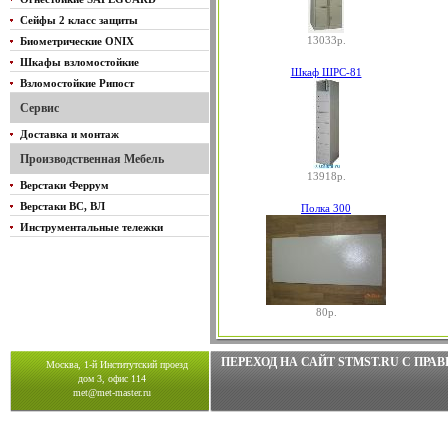
Сейфы 2 класс защиты
13033р.
Биометрические ONIX
Шкафы взломостойкие
Шкаф ШРС-81
Взломостойкие Рипост
Сервис
Доставка и монтаж
Производственная Мебель
13918р.
Верстаки Феррум
Верстаки ВС, ВЛ
Полка 300
Инструментальные тележки
80р.
ПЕРЕХОД НА САЙТ STMST.RU C ПР
Москва, 1-й Институтский проезд
дом 3, офис 114
met@met-master.ru